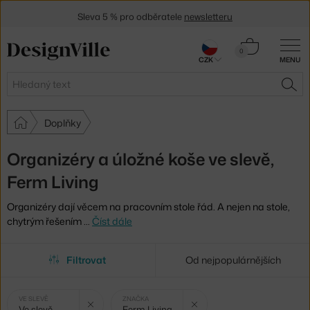
Sleva 5 % pro odběratele
newsletteru
30 dní na vrácení zboží
Košík
0
CZK
MENU
0 Kč
Hledat
HLE
Doplňky
Organizéry a úložné koše ve slevě,
Ferm Living
Organizéry dají věcem na pracovním stole řád. A nejen na stole,
chytrým řešením
…
Číst dále
Filtrovat
Od nejpopulárnějších
Vybrané
Zrušit filtr
Zrušit filtr
VE SLEVĚ
ZNAČKA
Ve slevě
Ferm Living