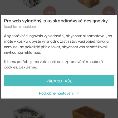
−25 %
−15 %
Pro web vyladěný jako skandinávské designovky
FERM LIVING
FERM LIVING
(souhlas s cookies)
ÚLOŽNÝ BOX MIST 7.5X10, EMERALD OFF-WHITE
ÚLOŽNÝ BOX MIST 7.5X10, SUGAR KELP
Skladem 2 ks
,
353 Kč
Skladem 5 ks
,
400 Kč
Aby správně fungovalo vyhledávání, abychom si pamatovali, co
máte v košíku, abyste vy snadno zjistili stav vaší objednávky a
nemuseli se pokaždé přihlašovat, abychom vás neobtěžovali
nevhodnou reklamou.
K tomu potřebujeme váš souhlas se zpracováním souborů
cookies. Děkujeme.
−25 %
−15 %
PŘIJMOUT VŠE
FERM LIVING
FERM LIVING
ÚLOŽNÝ BOX MIST 7.5X10, SEAFOAM
ÚLOŽNÝ BOX MIST 10X15, PEARL
Podrobné nastavení
Skladem 3 ks
,
353 Kč
Skladem 1 ks
,
816 Kč