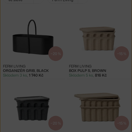
filtry:
−20 %
−15 %
FERM LIVING
FERM LIVING
ORGANIZÉR GRIB, BLACK
BOX PULP S, BROWN
Skladem 3 ks
,
1 740 Kč
Skladem 5 ks
,
816 Kč
−20 %
−15 %