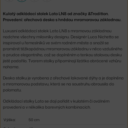
Kulatý odkládací stolek Lato LN8 od značky &Tradition.
Provedení: ořechová deska s hnědou mramorovou základnou.
Luxusní odkládací stolek Lato LN8 s mramovou základnou
nadchne všechny milovníky designu. Designér Luca Nichetto se
inspiroval u řemeslníků ve svém rodném měste a snažil se
proměnit těžkopádnou mramorovou základnu v něco vzdušného
a prudce elegantního, což se doplněním o tenkou stolovou desku
jistě podařilo. Tvarem stolky připomínají lízátko obrácené vzhůru
nohama.
Deska stolku je vyrobena z ořechové lakované dýhy a je doplněna
o mramorovou podstavu, která se na soustruhu obrousila do
polomatu.
Odkládací stolky Lato se dají pořídit v kulatém či oválném
provedení a v několika barevných kombinacích.
Výška:
50 cm