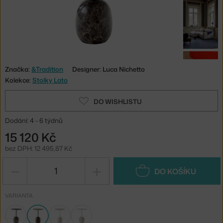
Značka:
&Tradition
Designer: Luca Nichetto
Kolekce:
Stolky Lato
DO WISHLISTU
Dodání: 4 - 6 týdnů
15 120 Kč
bez DPH: 12 495,87 Kč
−
+
DO KOŠÍKU
VARIANTA