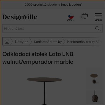
10.000 produktů skladem ihned k dodání
Sleva 5 % pro odběratele
newsletteru
Košík
0
CZK
MENU
0 Kč
30 dní na vrácení zboží
Hledat
HLE
Nábytek
Konferenční stolky
Konferenční stolky &Trad
Odkládací stolek Lato LN8,
walnut/emparador marble