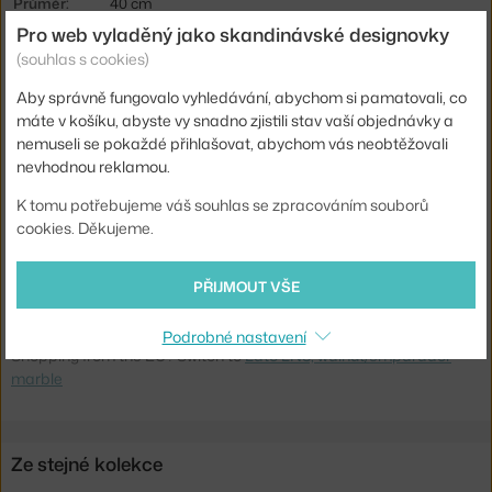
Průměr:
40 cm
Pro web vyladěný jako skandinávské designovky
Barva:
hnědá, ořech
(souhlas s cookies)
Materiál:
lakovaná ořechová dýha, mramor, práškově lakovaná
ocel
Aby správně fungovalo vyhledávání, abychom si pamatovali, co
máte v košíku, abyste vy snadno zjistili stav vaší objednávky a
Podnož:
kov
nemuseli se pokaždé přihlašovat, abychom vás neobtěžovali
Tvar stolu:
kruh
nevhodnou reklamou.
Deska stolu:
dřevo
K tomu potřebujeme váš souhlas se zpracováním souborů
cookies. Děkujeme.
Kód
AND-133028A309
produktu
PŘIJMOUT VŠE
Ste zo Slovenska? Prejdite na
Lato LN8, walnut/emparador
marble
Podrobné nastavení
Shopping from the EU? Switch to
Lato LN8, walnut/emparador
marble
Ze stejné kolekce