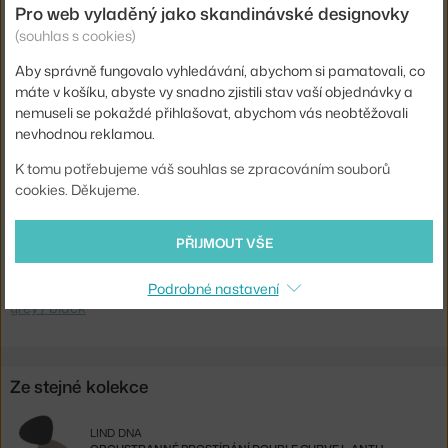
Šířka:
37 cm
Pro web vyladěný jako skandinávské designovky
(souhlas s cookies)
Typ / rozměr:
Large
Barva:
černá, světle šedá
Aby správně fungovalo vyhledávání, abychom si pamatovali, co
máte v košíku, abyste vy snadno zjistili stav vaší objednávky a
Materiál:
kůže
nemuseli se pokaždé přihlašovat, abychom vás neobtěžovali
Model:
Double
nevhodnou reklamou.
Kód produktu
LND-990282
K tomu potřebujeme váš souhlas se zpracováním souborů
cookies. Děkujeme.
EAN
5711905523352
PŘIJMOUT VŠE
Ste zo Slovenska? Prejdite na
Obojstranné prestieranie Double
Curve L, warm grey / black
Shopping from the EU? Switch to
Table Mat Curve Double L, warm
Podrobné nastavení
grey / black
Ze stejné kolekce
LIND DNA