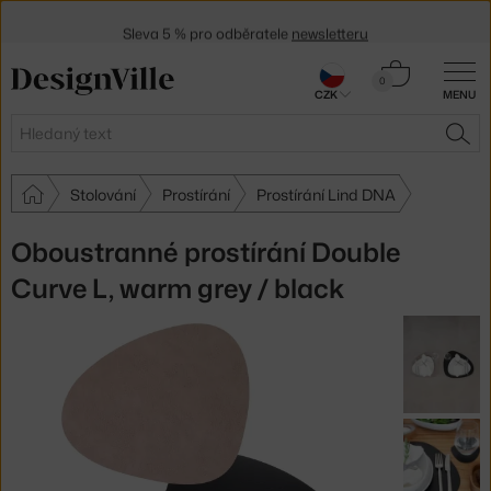
Sleva 5 % pro odběratele
newsletteru
30 dní na vrácení zboží
Košík
0
CZK
MENU
0 Kč
Hledat
HLE
Stolování
Prostírání
Prostírání Lind DNA
Oboustranné prostírání Double
Curve L, warm grey / black