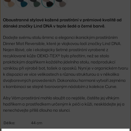
Oboustranné stylové kožené prostírání v prémiové kvalitě od
dánské značky Lind DNA v teple šedé a černé barvě.
Dodejte svému stolu šmrnc a eleganci ikonickým prostíráním
Dinner Mat Reversible, které je vlajkovou lodí značky Lind DNA.
Nejen líbivé, ale i ekologicky šetrné prostírání vyrobené z
recyklované kůže OEKO-TEX® bylo předtím, než se stalo
praktickým doplňkem každého jídelního stolu, nadprodukcí
vzniklou při výrobě bot, tašek a opasků. Nyní je v organickém tvaru
k dispozici ve více velikostech s různou strukturou a v několika
dvojbarevných provedeních. Dokonalou harmonii vytvoří zejména
v kombinaci se stejně tvarovaným nádobím z kolekce Curve.
Aby Vám prostírání mohlo sloužit co nejdéle, čistěte jej vlhkým
hadříkem a prostředkem určeným k péči o kůži, neskládejte jej a
nenechávejte příliš dlouho na slunci.
Délka:
44 cm