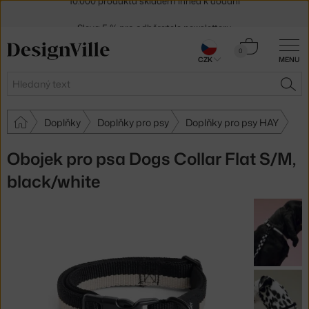
Sleva 5 % pro odběratele
newsletteru
30 dní na vrácení zboží
Košík
0
CZK
MENU
0 Kč
Hledat
HLE
Doplňky
Doplňky pro psy
Doplňky pro psy HAY
Obojek pro psa Dogs Collar Flat S/M,
black/white