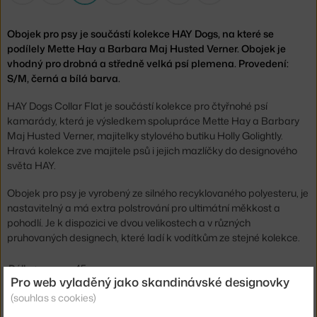
Obojek pro psy je součástí kolekce HAY Dogs, na které se
podílely Mette Hay a Barbara Maj Husted Verner. Obojek je
vhodný pro drobná a středně velká psí plemena. Provedení:
S/M, černá a bílá barva.
HAY Dogs Collar Flat je součástí kolekce pro čtyřnohé psí
kamarády, která je výsledkem spolupráce Mette Hay a Barbary
Maj Husted Verner, majitelky stylového butiku Holly Golightly.
Hravá kolekce zve majitele psů i jejich mazlíčky do designového
světa HAY.
Obojek pro psy je vyrobený ze silného recyklovaného polyesteru, je
nastavitelný a má extra polstrování pro ultimátní měkkost a
pohodlí. Je k dispozici ve dvou velikostech a v různých
pruhovaných designech, které ladí k vodítkům ze stejné kolekce.
Délka:
45 cm
Pro web vyladěný jako skandinávské designovky
Šířka:
2 cm
(souhlas s cookies)
Barva:
bílá, černá