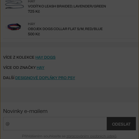
HAY
VODÍTKO LEASH BRAIDED, LAVENDER/GREEN
725 Kč
HAY
OBOJEK DOGS COLLAR FLAT S/M, RED/BLUE
500 Kč
VÍCE Z KOLEKCE
HAY DOGS
VÍCE OD ZNAČKY
HAY
DALŠÍ
DESIGNOVÉ DOPLŇKY PRO PSY
Novinky e-mailem
ODESLAT
Přihlášením souhlasíte se
zpracováním osobních údajů
.