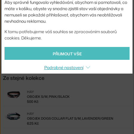
Aby správně fungovalo vyhledávání, abychom si pamatovali, co
Materiál:
recyklovaný polyester
máte v košíku, abyste vy snadno zjistili stav vaší objednávky a
nemuseli se pokaždé přihlašovat, abychom vás neobtěžovali
Kód produktu
HAY-AD864-D012-AS14
nevhodnou reklamou.
EAN
5710441366898
K tomu potřebujeme váš souhlas se zpracováním souborů
cookies. Děkujeme.
Ste zo Slovenska? Prejdite na
Obojok S/M, black/white
Shopping from the EU? Switch to
Dogs Collar Flat S/M,
PŘIJMOUT VŠE
black/white
Podrobné nastavení
Ze stejné kolekce
HAY
OBOJEK S/M, PINK/BLACK
500 Kč
HAY
OBOJEK DOGS COLLAR FLAT S/M, LAVENDER/GREEN
625 Kč