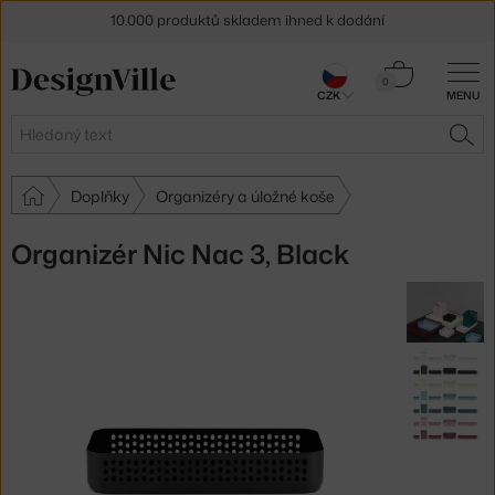
10.000 produktů skladem ihned k dodání
Sleva 5 % pro odběratele
newsletteru
Košík
0
30 dní na vrácení zboží
CZK
MENU
0 Kč
Hledat
HLE
Doplňky
Organizéry a úložné koše
Organizér Nic Nac 3, Black