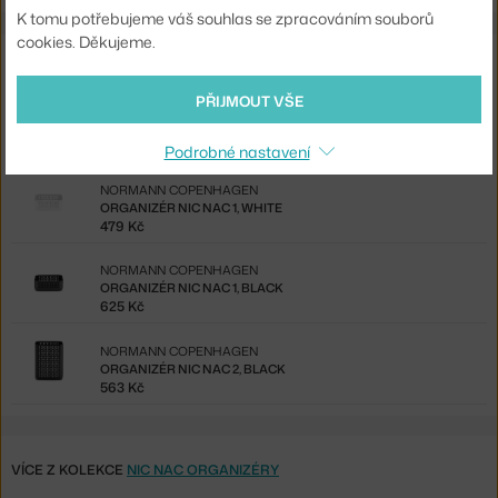
K tomu potřebujeme váš souhlas se zpracováním souborů
cookies. Děkujeme.
Ze stejné kolekce
PŘIJMOUT VŠE
NORMANN COPENHAGEN
ORGANIZÉR NIC NAC 4, WHITE
810 Kč
Podrobné nastavení
NORMANN COPENHAGEN
ORGANIZÉR NIC NAC 1, WHITE
479 Kč
NORMANN COPENHAGEN
ORGANIZÉR NIC NAC 1, BLACK
625 Kč
NORMANN COPENHAGEN
ORGANIZÉR NIC NAC 2, BLACK
563 Kč
VÍCE Z KOLEKCE
NIC NAC ORGANIZÉRY