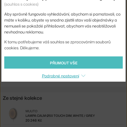
(souhlas s cookies)
Barva:
bílá, šedá
Materiál:
plastové stínítko potažené textílií, hliník, ocel
Aby správně fungovalo vyhledávání, abychom si pamatovali, co
máte v košíku, abyste vy snadno zjistili stav vaší objednávky a
Patice / zdroj:
vestavěný LED zdroj
nemuseli se pokaždé přihlašovat, abychom vás neobtěžovali
nevhodnou reklamou.
Stmívatelné:
ano
Kód produktu
MUU-CALWAL500102
K tomu potřebujeme váš souhlas se zpracováním souborů
cookies. Děkujeme.
EAN
5713295513593
PŘIJMOUT VŠE
Ste zo Slovenska? Prejdite na
Lampa Calm Ø50, white / grey
Shopping from the EU? Switch to
Calm Wall Lamp Ø50, white /
grey
Podrobné nastavení
Ze stejné kolekce
MUUTO
LAMPA CALM Ø50 TOUCH DIM, WHITE / GREY
20 246 Kč