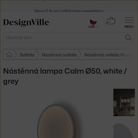
Sleva 5 % pro odběratele
newsletteru
30 dní na vrácení zboží
Košík
0
CZK
MENU
0 Kč
Hledat
HLE
Svítidla
Nástěnná svítidla
Nástěnná svítidla Muuto
Nástěnná lampa Calm Ø50, white /
grey