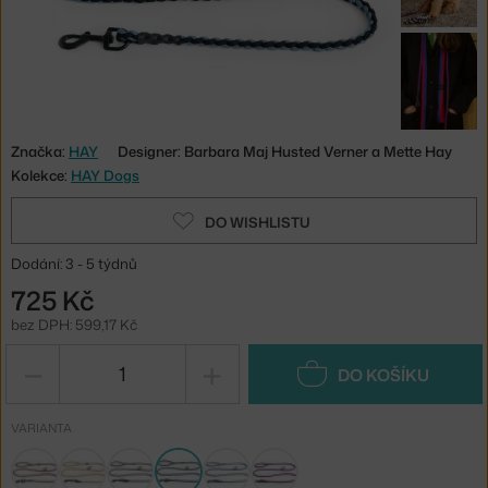
Značka:
HAY
Designer: Barbara Maj Husted Verner a Mette Hay
Kolekce:
HAY Dogs
DO WISHLISTU
Dodání: 3 - 5 týdnů
725 Kč
bez DPH: 599,17 Kč
−
+
DO KOŠÍKU
VARIANTA