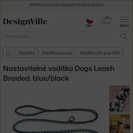
Sleva 5 % pro odběratele
newsletteru
Košík
30 dní na vrácení zboží
0
CZK
MENU
0 Kč
Hledat
HLE
Doplňky
Doplňky pro psy
Doplňky pro psy HAY
Nastavitelné vodítko Dogs Leash
Braided, blue/black