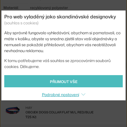
Materiál:
recyklovaný polyester
Pro web vyladěný jako skandinávské designovky
Kód produktu
HAY-AD865-E871-AP74
(souhlas s cookies)
EAN
5710441396192
Aby správně fungovalo vyhledávání, abychom si pamatovali, co
máte v košíku, abyste vy snadno zjistili stav vaší objednávky a
Ste zo Slovenska? Prejdite na
Vodítko Leash Braided, blue/black
nemuseli se pokaždé přihlašovat, abychom vás neobtěžovali
Shopping from the EU? Switch to
Dogs Leash Braided Adjustable,
nevhodnou reklamou.
blue/black
K tomu potřebujeme váš souhlas se zpracováním souborů
cookies. Děkujeme.
Související produkty
PŘIJMOUT VŠE
HAY
OBOJEK DOGS COLLAR FLAT S/M, RED/BLUE
Podrobné nastavení
500 Kč
HAY
OBOJEK DOGS COLLAR FLAT M/L, RED/BLUE
725 Kč