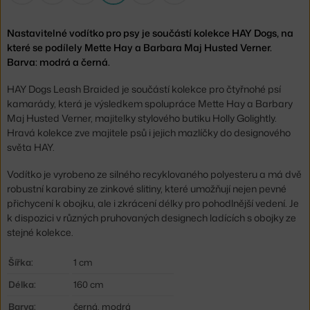
Nastavitelné vodítko pro psy je součástí kolekce HAY Dogs, na
které se podílely Mette Hay a Barbara Maj Husted Verner.
Barva: modrá a černá.
HAY Dogs Leash Braided je součástí kolekce pro čtyřnohé psí
kamarády, která je výsledkem spolupráce Mette Hay a Barbary
Maj Husted Verner, majitelky stylového butiku Holly Golightly.
Hravá kolekce zve majitele psů i jejich mazlíčky do designového
světa HAY.
Vodítko je vyrobeno ze silného recyklovaného polyesteru a má dvě
robustní karabiny ze zinkové slitiny, které umožňují nejen pevné
přichycení k obojku, ale i zkrácení délky pro pohodlnější vedení. Je
k dispozici v různých pruhovaných designech ladících s obojky ze
stejné kolekce.
Šířka:
1 cm
Délka:
160 cm
Barva:
černá, modrá