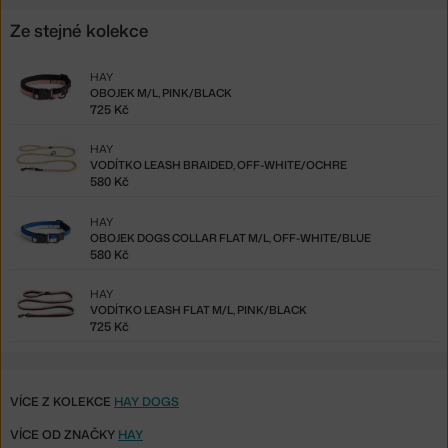
Ze stejné kolekce
HAY
OBOJEK M/L, PINK/BLACK
725 Kč
HAY
VODÍTKO LEASH BRAIDED, OFF-WHITE/OCHRE
580 Kč
HAY
OBOJEK DOGS COLLAR FLAT M/L, OFF-WHITE/BLUE
580 Kč
HAY
VODÍTKO LEASH FLAT M/L, PINK/BLACK
725 Kč
VÍCE Z KOLEKCE
HAY DOGS
VÍCE OD ZNAČKY
HAY