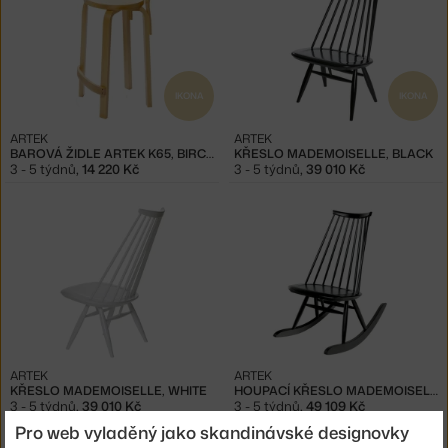
IKONA
IKONA
ARTEK
ARTEK
BAROVÁ ŽIDLE ARTEK K65, BIRCH
KŘESLO MADEMOISELLE, BLACK
3 - 5 týdnů
,
14 220 Kč
3 - 5 týdnů
,
39 010 Kč
ARTEK
ARTEK
KŘESLO MADEMOISELLE, WHITE
HOUPACÍ KŘESLO MADEMOISELLE, BLACK
3 - 5 týdnů
,
39 010 Kč
3 - 5 týdnů
,
49 109 Kč
Pro web vyladěný jako skandinávské designovky