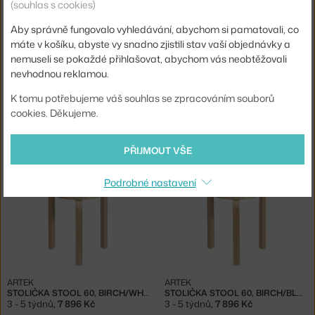
(souhlas s cookies)
Aby správně fungovalo vyhledávání, abychom si pamatovali, co
máte v košíku, abyste vy snadno zjistili stav vaší objednávky a
nemuseli se pokaždé přihlašovat, abychom vás neobtěžovali
nevhodnou reklamou.
IKONA
K tomu potřebujeme váš souhlas se zpracováním souborů
cookies. Děkujeme.
ARTEK
ARTEK
HOUPACÍ KŘESLO MADEMOISELLE, WHITE
STOLIČKA STOOL 60, BIRCH
3 - 5 týdnů
,
49 109 Kč
12 - 14 týdnů
,
7 110 Kč
PŘIJMOUT VŠE
Podrobné nastavení
ARTEK
ARTEK
STOLIČKA STOOL 60, BIRCH/WHITE
STOLIČKA STOOL 60, BIRCH/BLACK
3 - 5 týdnů
,
7 896 Kč
3 - 5 týdnů
,
7 896 Kč