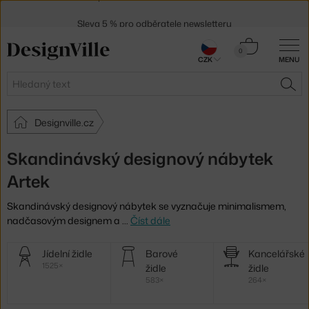
Sleva 5 % pro odběratele
newsletteru
30 dní na vrácení zboží
Košík
0
CZK
MENU
0 Kč
Hledat
HLE
Designville.cz
Skandinávský designový nábytek
Artek
Skandinávský designový nábytek se vyznačuje minimalismem,
nadčasovým designem a
…
Číst dále
Další
Jídelní židle
Barové
Kancelářské
kategorie
1525×
židle
židle
583×
264×