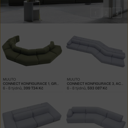
1
2
3
Produkty
v
kolekci
Connect
MUUTO
MUUTO
CONNECT KONFIGURACE 1, GRAIN 68243
CONNECT KONFIGURACE 3, ACCA 731
6 - 8 týdnů
,
399 734 Kč
6 - 8 týdnů
,
593 087 Kč