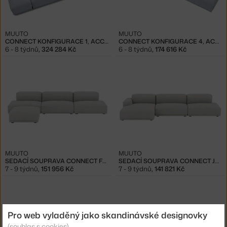
MUUTO
MUUTO
CONNECT KONFIGURACE 1, ACCA 731
CONNECT KONFIGURACE 4, ACCA 731
6 - 8 týdnů
,
324 284 Kč
6 - 8 týdnů
,
174 616 Kč
MUUTO
MUUTO
SEDACÍ SOUPRAVA CONNECT F+C+G+I, REMIX 123
SEDACÍ SOUPRAVA CONNECT J+C+G, REMIX 123
7 - 9 týdnů
,
151 956 Kč
7 - 9 týdnů
,
141 821 Kč
Pro web vyladěný jako skandinávské designovky
(souhlas s cookies)