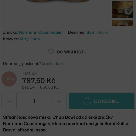
Značka:
Normann Copenhagen
Designer:
Sami Kallio
Kolekce:
Mísy Chub
DO WISHLISTU
Doprodej, poslední
2 ks skladem
1 125 Kč
787,50 Kč
−30 %
bez DPH: 650,83 Kč
−
+
DO KOŠÍKU
Střední jasanová miska Chub Bowl od dánské značky
Normann Copenhagen, kterou navrhnul designér Sami Kallio.
Barva: přírodní jasan.