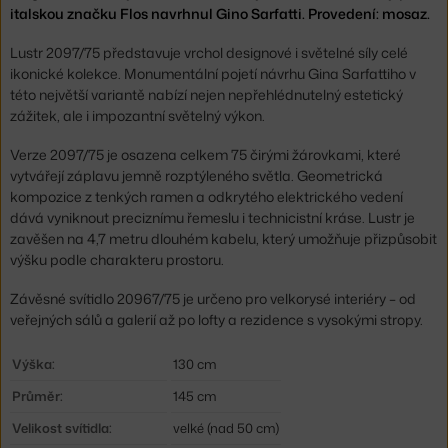
italskou značku Flos navrhnul Gino Sarfatti. Provedení: mosaz.
Lustr 2097/75 představuje vrchol designové i světelné síly celé
ikonické kolekce. Monumentální pojetí návrhu Gina Sarfattiho v
této největší variantě nabízí nejen nepřehlédnutelný estetický
zážitek, ale i impozantní světelný výkon.
Verze 2097/75 je osazena celkem 75 čirými žárovkami, které
vytvářejí záplavu jemně rozptýleného světla. Geometrická
kompozice z tenkých ramen a odkrytého elektrického vedení
dává vyniknout preciznímu řemeslu i technicistní kráse. Lustr je
zavěšen na 4,7 metru dlouhém kabelu, který umožňuje přizpůsobit
výšku podle charakteru prostoru.
Závěsné svítidlo 20967/75 je určeno pro velkorysé interiéry – od
veřejných sálů a galerií až po lofty a rezidence s vysokými stropy.
Výška:
130 cm
Průměr:
145 cm
Velikost svítidla:
velké (nad 50 cm)