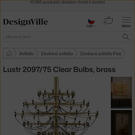
Sleva 5 % pro odběratele
newsletteru
30 dní na vrácení zboží
Košík
0
CZK
MENU
0 Kč
Hledat
HLE
Svítidla
Závěsná svítidla
Závěsná svítidla Flos
Lustr 2097/75 Clear Bulbs, brass