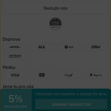
Sledujte nás
Doprava
Platby
Jsme tu pro vás
5%
Odebírejte náš newsletter a získejte 5% slevu.
Zavřít
UX design
a
e-shop na míru
od
ODEBÍRAT NEWSLETTER
sleva pro vás!
PeckaDesign