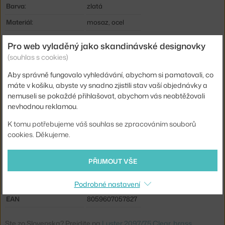
Barva:
zlatá
Materiál:
mosaz, ocel
Délka kabelu:
4,7 m
Pro web vyladěný jako skandinávské designovky
Krytí:
IP20
(souhlas s cookies)
Obsahuje stropní krytku:
ano
Aby správně fungovalo vyhledávání, abychom si pamatovali, co
máte v košíku, abyste vy snadno zjistili stav vaší objednávky a
Hlavní materiál:
kov
nemuseli se pokaždé přihlašovat, abychom vás neobtěžovali
Příkon:
2 W
nevhodnou reklamou.
Patice / zdroj:
E14
K tomu potřebujeme váš souhlas se zpracováním souborů
cookies. Děkujeme.
Distribuce světla:
nepřímé světlo
Zdroj součástí:
ano
PŘIJMOUT VŠE
Max Watt (LED):
2,7 W
Kód produktu
FLO-A1552059
Podrobné nastavení
EAN
8059607057827
Ste zo Slovenska? Prejdite na
Luster 2097/75 Clear, brass