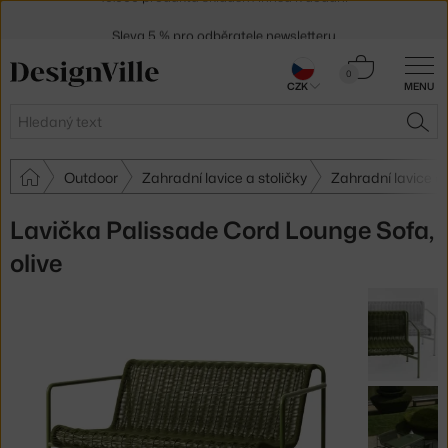
Sleva 5 % pro odběratele
newsletteru
30 dní na vrácení zboží
Košík
0
CZK
MENU
0 Kč
Hledat
HLE
Outdoor
Zahradní lavice a stoličky
Zahradní lavice a
Lavička Palissade Cord Lounge Sofa,
olive