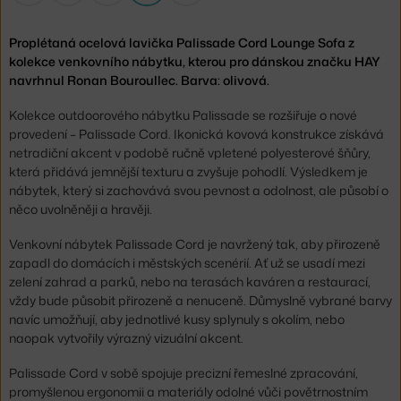
Proplétaná ocelová lavička Palissade Cord Lounge Sofa z
kolekce venkovního nábytku, kterou pro dánskou značku HAY
navrhnul Ronan Bouroullec. Barva: olivová.
Kolekce outdoorového nábytku Palissade se rozšiřuje o nové
provedení – Palissade Cord. Ikonická kovová konstrukce získává
netradiční akcent v podobě ručně vpletené polyesterové šňůry,
která přidává jemnější texturu a zvyšuje pohodlí. Výsledkem je
nábytek, který si zachovává svou pevnost a odolnost, ale působí o
něco uvolněněji a hravěji.
Venkovní nábytek Palissade Cord je navržený tak, aby přirozeně
zapadl do domácích i městských scenérií. Ať už se usadí mezi
zelení zahrad a parků, nebo na terasách kaváren a restaurací,
vždy bude působit přirozeně a nenuceně. Důmyslně vybrané barvy
navíc umožňují, aby jednotlivé kusy splynuly s okolím, nebo
naopak vytvořily výrazný vizuální akcent.
Palissade Cord v sobě spojuje precizní řemeslné zpracování,
promyšlenou ergonomii a materiály odolné vůči povětrnostním