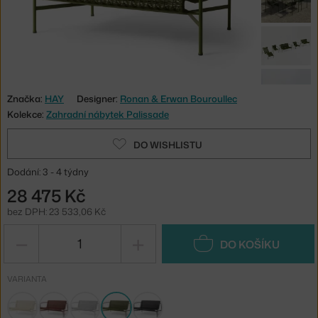
Značka:
HAY
Designer:
Ronan & Erwan Bouroullec
Kolekce:
Zahradní nábytek Palissade
DO WISHLISTU
Dodání: 3 - 4 týdny
28 475 Kč
bez DPH: 23 533,06 Kč
−
+
DO KOŠÍKU
VARIANTA