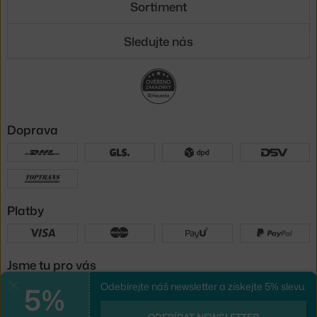
Sortiment
Sledujte nás
Doprava
Platby
Jsme tu pro vás
5%
Odebírejte náš newsletter a získejte 5% slevu.
Zavřít
UX design
a
e-shop na míru
od