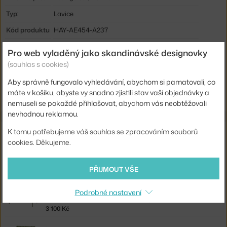
Typ:
Lavice
Kód produktu
HAY-AE454-A237
EAN
5710441360803
Pro web vyladěný jako skandinávské designovky
(souhlas s cookies)
Ste zo Slovenska? Prejdite na
Lavička Palissade Cord Sofa, olive
Shopping from the EU? Switch to
Palissade Cord Lounge Sofa,
Aby správně fungovalo vyhledávání, abychom si pamatovali, co
olive
máte v košíku, abyste vy snadno zjistili stav vaší objednávky a
nemuseli se pokaždé přihlašovat, abychom vás neobtěžovali
nevhodnou reklamou.
Související produkty
K tomu potřebujeme váš souhlas se zpracováním souborů
cookies. Děkujeme.
HAY
PODSEDÁK PALISSADE SOFA, OLIVE
PŘIJMOUT VŠE
2 580 Kč
Podrobné nastavení
HAY
PODSEDÁK PALISSADE SOFA QUILTED, OLIVE
3 100 Kč