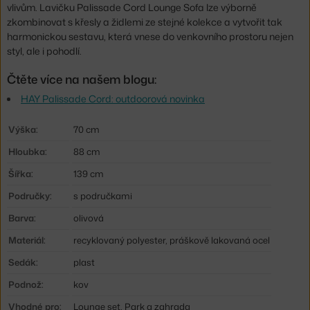
vlivům. Lavičku Palissade Cord Lounge Sofa lze výborně
zkombinovat s křesly a židlemi ze stejné kolekce a vytvořit tak
harmonickou sestavu, která vnese do venkovního prostoru nejen
styl, ale i pohodlí.
Čtěte více na našem blogu:
HAY Palissade Cord: outdoorová novinka
Výška:
70 cm
Hloubka:
88 cm
Šířka:
139 cm
Područky:
s područkami
Barva:
olivová
Materiál:
recyklovaný polyester, práškově lakovaná ocel
Sedák:
plast
Podnož:
kov
Vhodné pro:
Lounge set, Park a zahrada