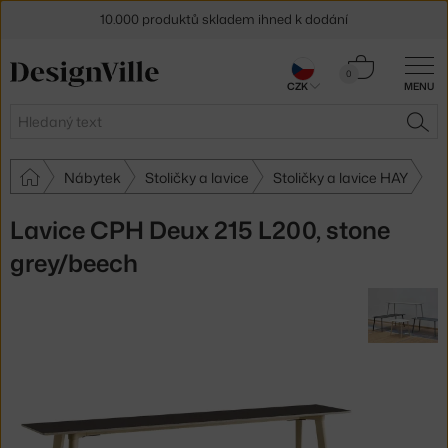
10.000 produktů skladem ihned k dodání
Sleva 5 % pro odběratele
newsletteru
Košík
0
CZK
MENU
0 Kč
30 dní na vrácení zboží
Hledat
HLE
Nábytek
Stoličky a lavice
Stoličky a lavice HAY
Lavice CPH Deux 215 L200, stone
grey/beech