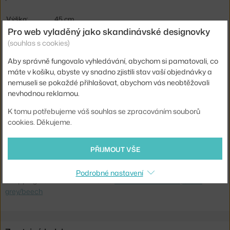
Výška:
45 cm
Pro web vyladěný jako skandinávské designovky
Délka:
200 cm
(souhlas s cookies)
Šířka:
35 cm
Aby správně fungovalo vyhledávání, abychom si pamatovali, co
Barva:
světlé dřevo, tmavě šedá
máte v košíku, abyste vy snadno zjistili stav vaší objednávky a
nemuseli se pokaždé přihlašovat, abychom vás neobtěžovali
Materiál:
lakovaná MDF, bukové dřevo, laminát
nevhodnou reklamou.
Sedák:
dřevo
K tomu potřebujeme váš souhlas se zpracováním souborů
Podnož:
dřevo
cookies. Děkujeme.
Kód produktu
HAY-AE849-A326-AR36
PŘIJMOUT VŠE
Ste zo Slovenska? Prejdite na
CPH Deux 215 L200, stone
grey/beech
Podrobné nastavení
Shopping from the EU? Switch to
CPH Deux 215 L200, stone
grey/beech