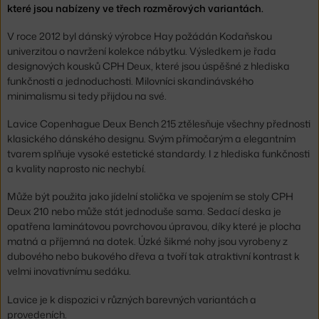
které jsou nabízeny ve třech rozměrových variantách.
V roce 2012 byl dánský výrobce Hay požádán Kodaňskou
univerzitou o navržení kolekce nábytku. Výsledkem je řada
designových kousků CPH Deux, které jsou úspěšné z hlediska
funkčnosti a jednoduchosti. Milovníci skandinávského
minimalismu si tedy přijdou na své.
Lavice Copenhague Deux Bench 215 ztělesňuje všechny přednosti
klasického dánského designu. Svým přímočarým a elegantním
tvarem splňuje vysoké estetické standardy. I z hlediska funkčnosti
a kvality naprosto nic nechybí.
Může být použita jako jídelní stolička ve spojením se stoly CPH
Deux 210 nebo může stát jednoduše sama. Sedací deska je
opatřena laminátovou povrchovou úpravou, díky které je plocha
matná a příjemná na dotek. Úzké šikmé nohy jsou vyrobeny z
dubového nebo bukového dřeva a tvoří tak atraktivní kontrast k
velmi inovativnímu sedáku.
Lavice je k dispozici v různých barevných variantách a
provedeních.