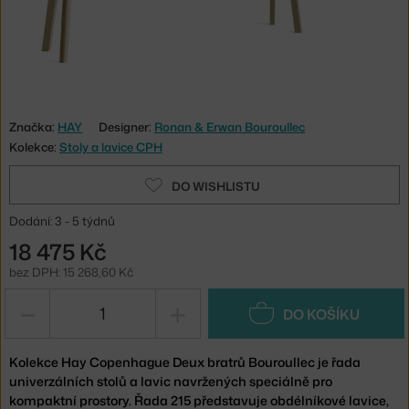
Značka:
HAY
Designer:
Ronan & Erwan Bouroullec
Kolekce:
Stoly a lavice CPH
DO WISHLISTU
Dodání: 3 - 5 týdnů
18 475 Kč
bez DPH: 15 268,60 Kč
−
+
DO KOŠÍKU
Kolekce Hay Copenhague Deux bratrů Bouroullec je řada
univerzálních stolů a lavic navržených speciálně pro
kompaktní prostory. Řada 215 představuje obdélníkové lavice,