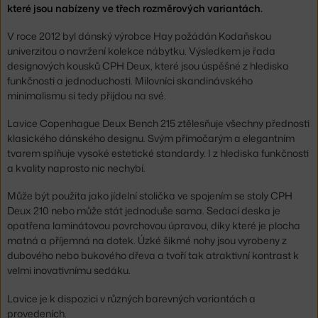
které jsou nabízeny ve třech rozměrových variantách.
V roce 2012 byl dánský výrobce Hay požádán Kodaňskou
univerzitou o navržení kolekce nábytku. Výsledkem je řada
designových kousků CPH Deux, které jsou úspěšné z hlediska
funkčnosti a jednoduchosti. Milovníci skandinávského
minimalismu si tedy přijdou na své.
Lavice Copenhague Deux Bench 215 ztělesňuje všechny přednosti
klasického dánského designu. Svým přímočarým a elegantním
tvarem splňuje vysoké estetické standardy. I z hlediska funkčnosti
a kvality naprosto nic nechybí.
Může být použita jako jídelní stolička ve spojením se stoly CPH
Deux 210 nebo může stát jednoduše sama. Sedací deska je
opatřena laminátovou povrchovou úpravou, díky které je plocha
matná a příjemná na dotek. Úzké šikmé nohy jsou vyrobeny z
dubového nebo bukového dřeva a tvoří tak atraktivní kontrast k
velmi inovativnímu sedáku.
Lavice je k dispozici v různých barevných variantách a
provedeních.