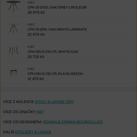
HAY
CPH 20 Ø120, OAK/GREY LINOLEUM
30 975 Kč
HAY
CPH 20 Ø90, OAK/WHITE LAMINATE
22 975 Kč
HAY
CPH DEUX 210 L75, WHITE/OAK
20 725 Kč
HAY
CPH DEUX 215 L75, BLACK/BEECH
12 475 Kč
VÍCE Z KOLEKCE
STOLY A LAVICE CPH
VÍCE OD ZNAČKY
HAY
VÍCE OD DESIGNÉRA
RONAN & ERWAN BOUROULLEC
DALŠÍ
STOLIČKY A LAVICE