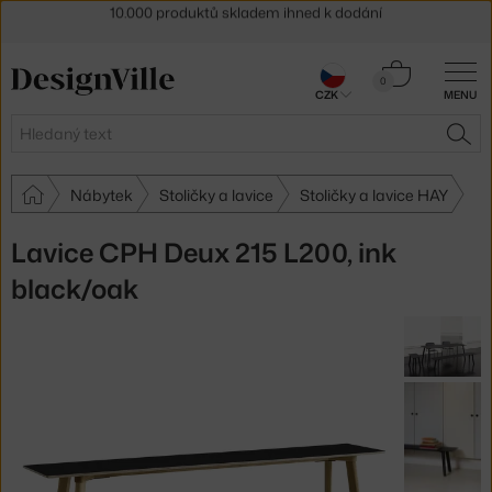
Sleva 5 % pro odběratele
newsletteru
30 dní na vrácení zboží
Košík
0
CZK
MENU
0 Kč
Hledat
HLE
Nábytek
Stoličky a lavice
Stoličky a lavice HAY
Lavice CPH Deux 215 L200, ink
black/oak