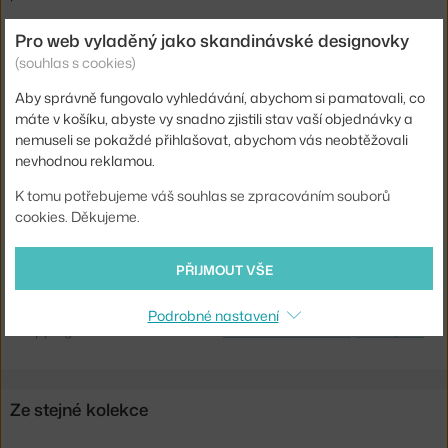
Výška:
45 cm
Pro web vyladěný jako skandinávské designovky
(souhlas s cookies)
Délka:
200 cm
Aby správně fungovalo vyhledávání, abychom si pamatovali, co
Šířka:
35 cm
máte v košíku, abyste vy snadno zjistili stav vaší objednávky a
Barva:
černá, dub, světlé dřevo
nemuseli se pokaždé přihlašovat, abychom vás neobtěžovali
nevhodnou reklamou.
Materiál:
lakovaná MDF, dubové dřevo, laminát
K tomu potřebujeme váš souhlas se zpracováním souborů
Sedák:
dřevo
cookies. Děkujeme.
Podnož:
dřevo
Kód produktu
HAY-AE848-A326-AR38
PŘIJMOUT VŠE
Ste zo Slovenska? Prejdite na
CPH Deux 215 L200, black/oak
Podrobné nastavení
Shopping from the EU? Switch to
CPH Deux 215 L200, black/oak
Ze stejné kolekce