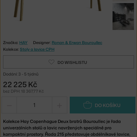
Značka:
HAY
Designer:
Ronan & Erwan Bouroullec
Kolekce:
Stoly a lavice CPH
DO WISHLISTU
Dodání: 3 - 5 týdnů
22 225 Kč
bez DPH: 18 367,77 Kč
−
+
DO KOŠÍKU
Kolekce Hay Copenhague Deux bratrů Bouroullec je řada
univerzálních stolů a lavic navržených speciálně pro
kompaktní prostory. Řada 215 představuje obdélníkové lavice,