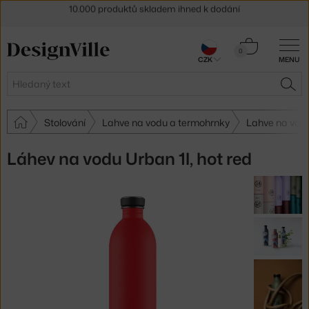
Sleva 5 % pro odběratele
newsletteru
30 dní na vrácení zboží
Košík
0
CZK
MENU
0 Kč
Hledat
HLE
Stolování
Lahve na vodu a termohrnky
Lahve na vodu
Láhev na vodu Urban 1l, hot red