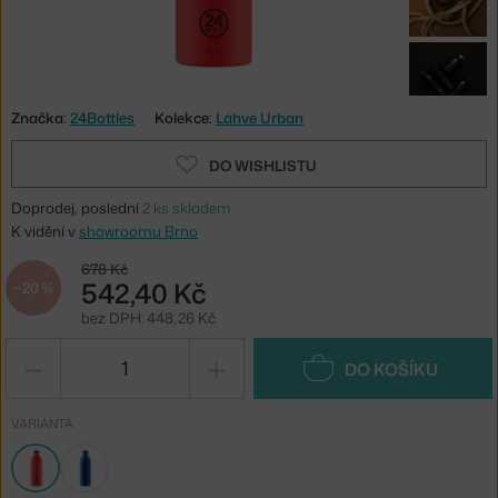
Značka:
24Bottles
Kolekce:
Láhve Urban
DO WISHLISTU
Doprodej, poslední
2 ks skladem
K vidění v
showroomu Brno
678 Kč
542,40 Kč
−20 %
bez DPH: 448,26 Kč
−
+
DO KOŠÍKU
VARIANTA