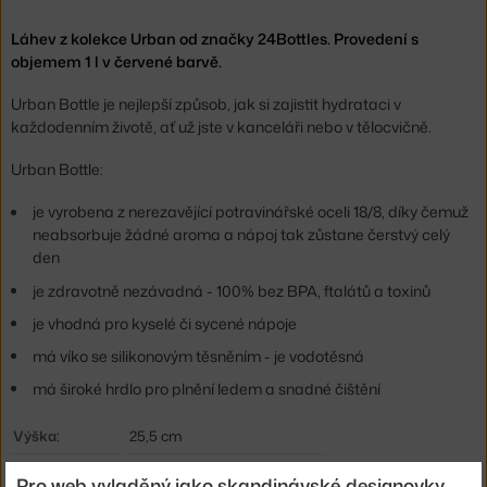
Láhev z kolekce Urban od značky 24Bottles. Provedení s
objemem 1 l v červené barvě.
Urban Bottle je nejlepší způsob, jak si zajistit hydrataci v
každodenním životě, ať už jste v kanceláři nebo v tělocvičně.
Urban Bottle:
je vyrobena z nerezavějící potravinářské oceli 18/8, díky čemuž
neabsorbuje žádné aroma a nápoj tak zůstane čerstvý celý
den
je zdravotně nezávadná - 100% bez BPA, ftalátů a toxinů
je vhodná pro kyselé či sycené nápoje
má víko se silikonovým těsněním - je vodotěsná
má široké hrdlo pro plnění ledem a snadné čištění
Výška:
25,5 cm
Průměr:
8 cm
Pro web vyladěný jako skandinávské designovky