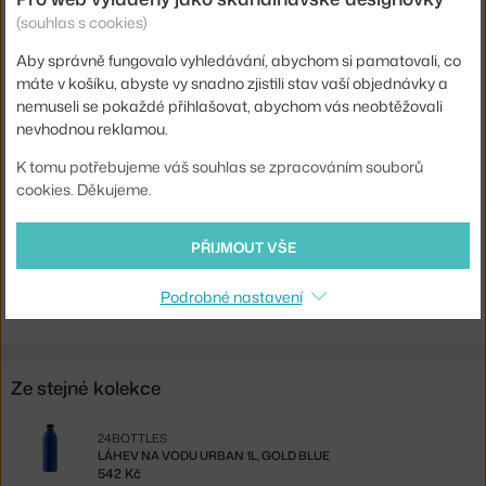
Objem:
1 l
(souhlas s cookies)
Hmotnost:
0,16 kg
Aby správně fungovalo vyhledávání, abychom si pamatovali, co
máte v košíku, abyste vy snadno zjistili stav vaší objednávky a
Barva:
červená
nemuseli se pokaždé přihlašovat, abychom vás neobtěžovali
Materiál:
nerezová ocel
nevhodnou reklamou.
Info k produktu:
Doporučuje se mytí v rukách.
K tomu potřebujeme váš souhlas se zpracováním souborů
cookies. Děkujeme.
Kód produktu
24B-663
EAN
8051513927744
PŘIJMOUT VŠE
Ste zo Slovenska? Prejdite na
Fľaša Urban 1l, hot red
Podrobné nastavení
Shopping from the EU? Switch to
Urban Bottle 1l, hot red
Ze stejné kolekce
24BOTTLES
LÁHEV NA VODU URBAN 1L, GOLD BLUE
542 Kč