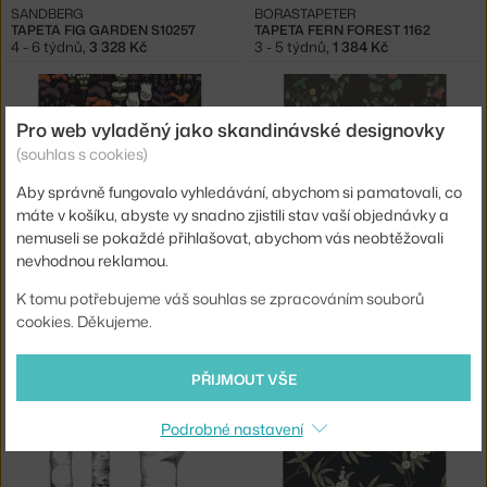
SANDBERG
BORASTAPETER
TAPETA FIG GARDEN S10257
TAPETA FERN FOREST 1162
4 - 6 týdnů
,
3 328 Kč
3 - 5 týdnů
,
1 384 Kč
Pro web vyladěný jako skandinávské designovky
(souhlas s cookies)
Aby správně fungovalo vyhledávání, abychom si pamatovali, co
máte v košíku, abyste vy snadno zjistili stav vaší objednávky a
nemuseli se pokaždé přihlašovat, abychom vás neobtěžovali
nevhodnou reklamou.
BORASTAPETER
BORASTAPETER
TAPETA HOPPMOSSE 1452
TAPETA MIDSUMMER EVE 7679
K tomu potřebujeme váš souhlas se zpracováním souborů
3 - 5 týdnů
,
2 766 Kč
3 - 5 týdnů
,
2 766 Kč
cookies. Děkujeme.
PŘIJMOUT VŠE
Podrobné nastavení