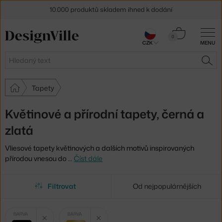
10.000 produktů skladem ihned k dodání
Sleva 5 % pro odběratele
newsletteru
Košík
0
30 dní na vrácení zboží
CZK
MENU
0 Kč
Hledat
HLE
Tapety
Květinové a přírodní tapety, černá a
zlatá
Vliesové tapety květinových a dalších motivů inspirovaných
přírodou vnesou do
…
Číst dále
Filtrovat
Od nejpopulárnějších
Vybrané
Zrušit filtr
Zrušit filtr
BARVA
BARVA