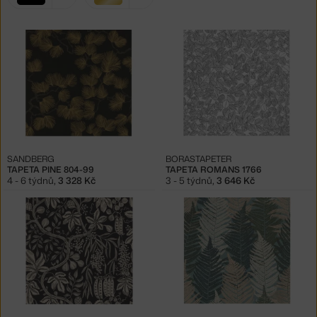
filtry:
černá
zlatá
SANDBERG
BORASTAPETER
TAPETA PINE 804-99
TAPETA ROMANS 1766
4 - 6 týdnů
,
3 328 Kč
3 - 5 týdnů
,
3 646 Kč