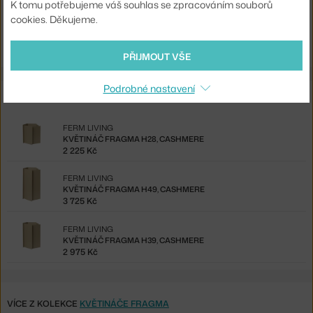
K tomu potřebujeme váš souhlas se zpracováním souborů
cookies. Děkujeme.
Ste zo Slovenska? Prejdite na
Kvetináč Fragma H39, cashmere
Shopping from the EU? Switch to
Fragma Planter H39, cashmere
PŘIJMOUT VŠE
Podrobné nastavení
Ze stejné kolekce
FERM LIVING
KVĚTINÁČ FRAGMA H28, CASHMERE
2 225 Kč
FERM LIVING
KVĚTINÁČ FRAGMA H49, CASHMERE
3 725 Kč
FERM LIVING
KVĚTINÁČ FRAGMA H39, CASHMERE
2 975 Kč
VÍCE Z KOLEKCE
KVĚTINÁČE FRAGMA