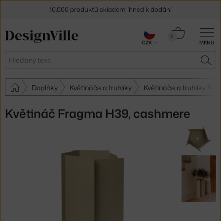
10.000 produktů skladem ihned k dodání
Sleva 5 % pro odběratele
newsletteru
Košík
0
CZK
MENU
0 Kč
30 dní na vrácení zboží
Hledat
HLE
Doplňky
Květináče a truhlíky
Květináče a truhlíky Fer
Květináč Fragma H39, cashmere