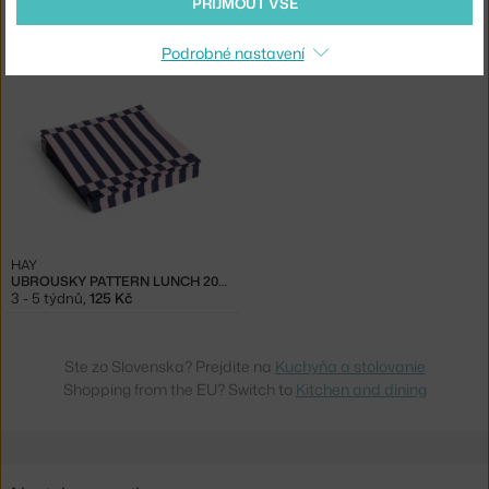
PŘIJMOUT VŠE
HAY
HAY
UBROUSKY PATTERN DINNER 20KS, LIGHT PINK AND DARK BLUE PILLAR STRIPE
UBROUSKY PATTERN LUNCH 20KS, GREY AND BLUE PILLAR STRIPE
Skladem > 5 ks
,
113 Kč
Skladem > 5 ks
,
94 Kč
Podrobné nastavení
HAY
UBROUSKY PATTERN LUNCH 20KS, LIGHT PINK AND DARK BLUE PILLAR STRIPE
3 - 5 týdnů
,
125 Kč
Ste zo Slovenska? Prejdite na
Kuchyňa a stolovanie
Shopping from the EU? Switch to
Kitchen and dining