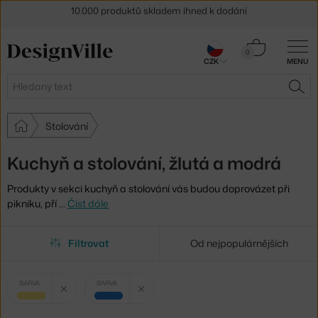
10.000 produktů skladem ihned k dodání
Sleva 5 % pro odběratele
newsletteru
Košík
0
30 dní na vrácení zboží
CZK
MENU
0 Kč
Hledat
HLE
Stolování
Kuchyň a stolování, žlutá a modrá
Produkty v sekci kuchyň a stolování vás budou doprovázet při
pikniku, pří
…
Číst dále
Filtrovat
Od nejpopulárnějších
Vybrané
Zrušit filtr
Zrušit filtr
BARVA
BARVA
filtry:
žlutá
modrá