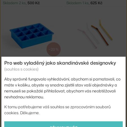
Skladem 2 ks
,
500 Kč
Skladem 1 ks
,
625 Kč
−20 %
HAY
HAY
Pro web vyladěný jako skandinávské designovky
ICE CUBE TRAY XL, BLUE
SKLENĚNÁ BRČKA SIP SWIRL SET 4KS
(souhlas s cookies)
Skladem > 5 ks
,
500 Kč
2 - 3 týdny
,
725 Kč
Aby správně fungovalo vyhledávání, abychom si pamatovali, co
máte v košíku, abyste vy snadno zjistili stav vaší objednávky a
nemuseli se pokaždé přihlašovat, abychom vás neobtěžovali
nevhodnou reklamou.
K tomu potřebujeme váš souhlas se zpracováním souborů
cookies. Děkujeme.
−25 %
−25 %