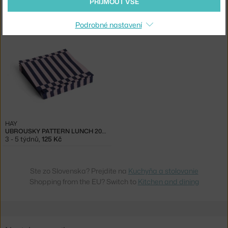
PŘIJMOUT VŠE
HAY
HAY
UBROUSKY PATTERN DINNER 20KS, LIGHT PINK AND DARK BLUE PILLAR STRIPE
UBROUSKY PATTERN LUNCH 20KS, GREY AND BLUE PILLAR STRIPE
Skladem > 5 ks
,
113 Kč
Skladem > 5 ks
,
94 Kč
Podrobné nastavení
HAY
UBROUSKY PATTERN LUNCH 20KS, LIGHT PINK AND DARK BLUE PILLAR STRIPE
3 - 5 týdnů
,
125 Kč
Ste zo Slovenska? Prejdite na
Kuchyňa a stolovanie
Shopping from the EU? Switch to
Kitchen and dining