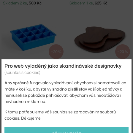
Skladem 2 ks
,
500 Kč
Skladem 1 ks
,
625 Kč
−20 %
−20 %
HAY
FERM LIVING
Pro web vyladěný jako skandinávské designovky
ICE CUBE TRAY XL, BLUE
SADA 3 PRKÉNEK CAIRN, DARK BROWN
(souhlas s cookies)
Skladem > 5 ks
,
500 Kč
Skladem 1 ks
,
3 304 Kč
Aby správně fungovalo vyhledávání, abychom si pamatovali, co
máte v košíku, abyste vy snadno zjistili stav vaší objednávky a
nemuseli se pokaždé přihlašovat, abychom vás neobtěžovali
nevhodnou reklamou.
K tomu potřebujeme váš souhlas se zpracováním souborů
cookies. Děkujeme.
−25 %
−25 %