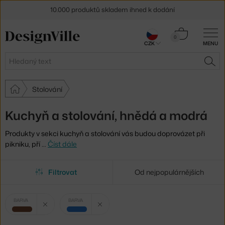
10.000 produktů skladem ihned k dodání
Sleva 5 % pro odběratele
newsletteru
Košík
0
CZK
MENU
0 Kč
30 dní na vrácení zboží
Hledat
HLE
Stolování
Kuchyň a stolování, hnědá a modrá
Produkty v sekci kuchyň a stolování vás budou doprovázet při
pikniku, pří
…
Číst dále
Filtrovat
Od nejpopulárnějších
Vybrané
Zrušit filtr
Zrušit filtr
BARVA
BARVA
filtry:
hnědá
modrá