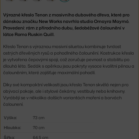
Výrazné křeslo Tenon z masivního dubového dřeva, které pro
dánskou značku New Works navrhlo studio Omayra Maymó.
Provedení: rám z přírodního dubu, šedobéžové čalounění v
látce Romo Ruskin Quill.
Křeslo Tenon s výraznou masivní siluetou kombinuje tvrdost
ostrých dřevěných rysů a pohodlného čalounění. Kostrukce křesla
je vytvořena čepovými spoji, což zaručuje pevnost a stabilitu po
dlouhá léta. Sedák s opěrkou jsou pokryty vysoce kvalitní pěnou a
čalouněním, které zajišťuje maximální pohodlí.
Díky své kompaktní velikosti jsou křesla Tenon skvělá nejen pro
obývací pokoje, ale i stylové čekárny, vestibuly nebo knihovny.
Vyrábějí se v několika dalších variantách moření a barvách
čalounení.
Výška:
73 cm
Hloubka:
70 cm
Šířka:
64,5 cm