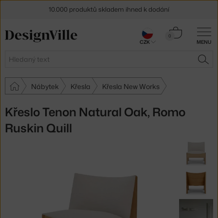
10.000 produktů skladem ihned k dodání
Sleva 5 % pro odběratele
newsletteru
Košík
0
CZK
MENU
0 Kč
30 dní na vrácení zboží
Hledat
HLE
Nábytek
Křesla
Křesla New Works
Křeslo Tenon Natural Oak, Romo
Ruskin Quill