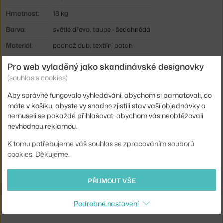
Hmotnost:
18 kg
Barva:
světlé dřevo, taupe - šedohnědá
Materiál:
podnož dub, textilní potah
Sedák:
čalouněný
Pro web vyladěný jako skandinávské designovky
(souhlas s cookies)
Podnož:
dřevo
Kód produktu
NWK-43010RORU010
Aby správně fungovalo vyhledávání, abychom si pamatovali, co
máte v košíku, abyste vy snadno zjistili stav vaší objednávky a
EAN
5712826430996
nemuseli se pokaždé přihlašovat, abychom vás neobtěžovali
nevhodnou reklamou.
Ste zo Slovenska? Prejdite na
Kreslo Tenon Natural Oak, Romo
K tomu potřebujeme váš souhlas se zpracováním souborů
Ruskin Quill
cookies. Děkujeme.
Shopping from the EU? Switch to
Tenon Lounge Chair Natural
Oak, Romo Ruskin Quill
PŘIJMOUT VŠE
Související produkty
Podrobné nastavení