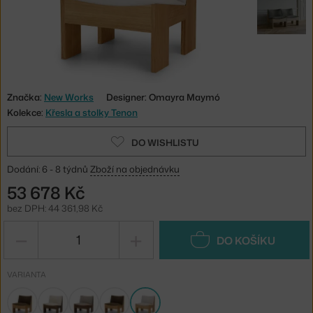
Značka:
New Works
Designer: Omayra Maymó
Kolekce:
Křesla a stolky Tenon
DO WISHLISTU
Dodání: 6 - 8 týdnů
Zboží na objednávku
53 678 Kč
bez DPH: 44 361,98 Kč
−
+
DO KOŠÍKU
VARIANTA