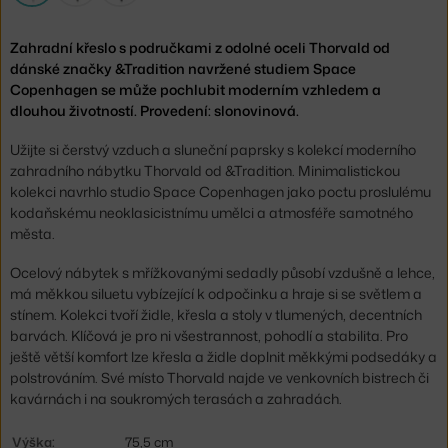
Zahradní křeslo s područkami z odolné oceli Thorvald od
dánské značky &Tradition navržené studiem Space
Copenhagen se může pochlubit moderním vzhledem a
dlouhou životností. Provedení: slonovinová.
Užijte si čerstvý vzduch a sluneční paprsky s kolekcí moderního
zahradního nábytku Thorvald od &Tradition. Minimalistickou
kolekci navrhlo studio Space Copenhagen jako poctu proslulému
kodaňskému neoklasicistnímu umělci a atmosféře samotného
města.
Ocelový nábytek s mřížkovanými sedadly působí vzdušně a lehce,
má měkkou siluetu vybízející k odpočinku a hraje si se světlem a
stínem. Kolekci tvoří židle, křesla a stoly v tlumených, decentních
barvách. Klíčová je pro ni všestrannost, pohodlí a stabilita. Pro
ještě větší komfort lze křesla a židle doplnit měkkými podsedáky a
polstrováním. Své místo Thorvald najde ve venkovních bistrech či
kavárnách i na soukromých terasách a zahradách.
Výška:
75,5 cm