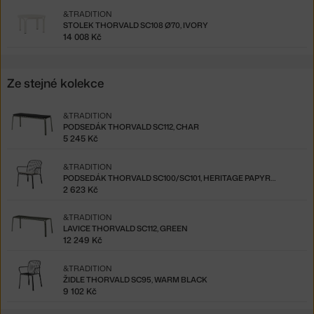
&TRADITION
STOLEK THORVALD SC108 Ø70, IVORY
14 008 Kč
Ze stejné kolekce
&TRADITION
PODSEDÁK THORVALD SC112, CHAR
5 245 Kč
&TRADITION
PODSEDÁK THORVALD SC100/SC101, HERITAGE PAPYRUS
2 623 Kč
&TRADITION
LAVICE THORVALD SC112, GREEN
12 249 Kč
&TRADITION
ŽIDLE THORVALD SC95, WARM BLACK
9 102 Kč