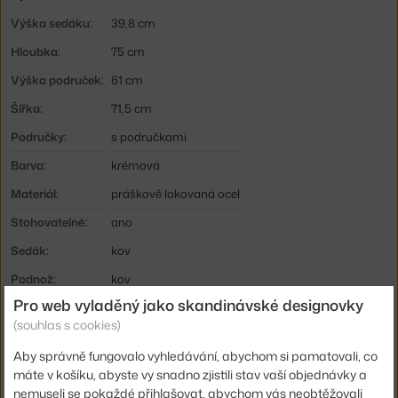
Výška sedáku:
39,8 cm
Hloubka:
75 cm
Výška područek:
61 cm
Šířka:
71,5 cm
Područky:
s područkami
Barva:
krémová
Materiál:
práškově lakovaná ocel
Stohovatelné:
ano
Sedák:
kov
Podnož:
kov
Pro web vyladěný jako skandinávské designovky
Typ:
Křeslo / ottoman
(souhlas s cookies)
Kód produktu
AND-135637
Aby správně fungovalo vyhledávání, abychom si pamatovali, co
EAN
5705385041833
máte v košíku, abyste vy snadno zjistili stav vaší objednávky a
nemuseli se pokaždé přihlašovat, abychom vás neobtěžovali