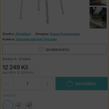
Značka:
&Tradition
Designer:
Space Copenhagen
Kolekce:
Zahradní nábytek Thorvald
DO WISHLISTU
Dodání: 4 - 6 týdnů
12 249 Kč
bez DPH: 10 123,14 Kč
−
+
DO KOŠÍKU
VARIANTA