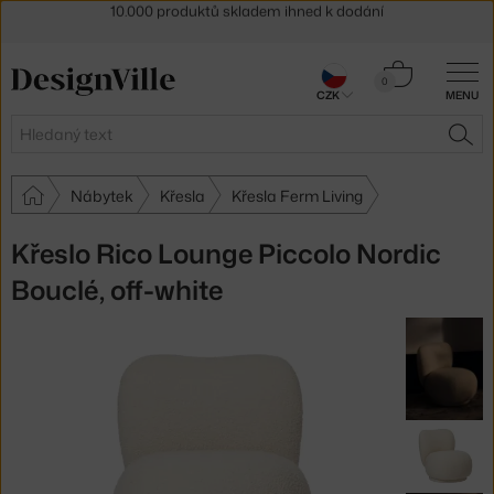
Sleva 5 % pro odběratele
newsletteru
30 dní na vrácení zboží
Košík
0
CZK
MENU
0 Kč
Hledat
HLE
Nábytek
Křesla
Křesla Ferm Living
Křeslo Rico Lounge Piccolo Nordic
Bouclé, off-white