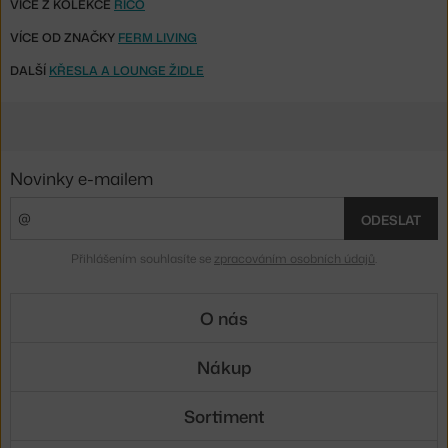
VÍCE Z KOLEKCE
RICO
VÍCE OD ZNAČKY
FERM LIVING
DALŠÍ
KŘESLA A LOUNGE ŽIDLE
Novinky e-mailem
ODESLAT
Přihlášením souhlasíte se
zpracováním osobních údajů
.
O nás
Nákup
Sortiment