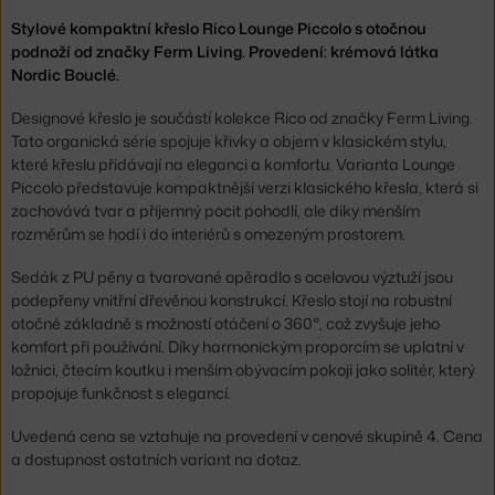
Stylové kompaktní křeslo Rico Lounge Piccolo s otočnou
podnoží od značky Ferm Living. Provedení: krémová látka
Nordic Bouclé.
Designové křeslo je součástí kolekce Rico od značky Ferm Living.
Tato organická série spojuje křivky a objem v klasickém stylu,
které křeslu přidávají na eleganci a komfortu. Varianta Lounge
Piccolo představuje kompaktnější verzi klasického křesla, která si
zachovává tvar a příjemný pocit pohodlí, ale díky menším
rozměrům se hodí i do interiérů s omezeným prostorem.
Sedák z PU pěny a tvarované opěradlo s ocelovou výztuží jsou
podepřeny vnitřní dřevěnou konstrukcí. Křeslo stojí na robustní
otočné základně s možností otáčení o 360°, což zvyšuje jeho
komfort při používání. Díky harmonickým proporcím se uplatní v
ložnici, čtecím koutku i menším obývacím pokoji jako solitér, který
propojuje funkčnost s elegancí.
Uvedená cena se vztahuje na provedení v cenové skupině 4. Cena
a dostupnost ostatních variant na dotaz.