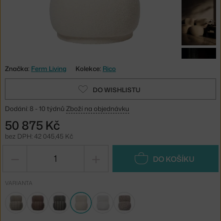
Značka:
Ferm Living
Kolekce:
Rico
DO WISHLISTU
Dodání: 8 - 10 týdnů
Zboží na objednávku
50 875 Kč
bez DPH: 42 045,45 Kč
−
+
DO KOŠÍKU
VARIANTA