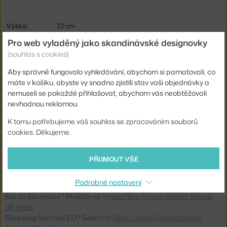
Výška:
72 cm
Pro web vyladěný jako skandinávské designovky
Výška sedáku:
41 cm
(souhlas s cookies)
Hloubka:
77 cm
Aby správně fungovalo vyhledávání, abychom si pamatovali, co
Šířka:
64 cm
máte v košíku, abyste vy snadno zjistili stav vaší objednávky a
Barva:
bílá, krémová
nemuseli se pokaždé přihlašovat, abychom vás neobtěžovali
nevhodnou reklamou.
Materiál:
pěna, dřevo, ocel, textilní potah
K tomu potřebujeme váš souhlas se zpracováním souborů
Sedák:
čalouněný
cookies. Děkujeme.
Podnož:
otočná
Kód produktu
FER-1104272147
PŘIJMOUT VŠE
EAN
5704723351337
Podrobné nastavení
Ste zo Slovenska? Prejdite na
Kreslo Rico Piccolo Nordic Bouclé,
off-white
Shopping from the EU? Switch to
Rico Lounge Piccolo Nordic