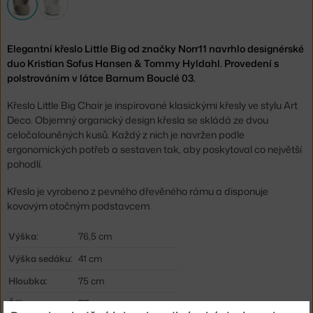
Elegantní křeslo Little Big od značky Norr11 navrhlo designérské
duo Kristian Sofus Hansen & Tommy Hyldahl. Provedení s
polstrováním v látce Barnum Bouclé 03.
Křeslo Little Big Chair je inspirované klasickými křesly ve stylu Art
Deco. Objemný organický design křesla se skládá ze dvou
celočalouněných kusů. Každý z nich je navržen podle
ergonomických potřeb a sestaven tak, aby poskytoval co největší
pohodlí.
Křeslo je vyrobeno z pevného dřevěného rámu a disponuje
kovovým otočným podstavcem.
Výška:
76,5 cm
Výška sedáku:
41 cm
Hloubka:
75 cm
Šířka:
77 cm