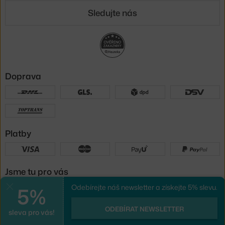
Sledujte nás
Doprava
Platby
Jsme tu pro vás
5%
Odebírejte náš newsletter a získejte 5% slevu.
Zavřít
UX design
a
e-shop na míru
od
ODEBÍRAT NEWSLETTER
sleva pro vás!
PeckaDesign