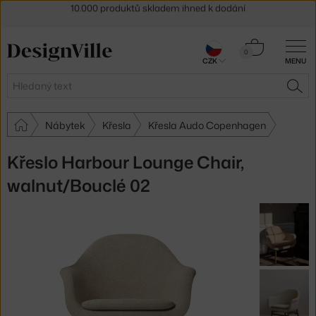
Sleva 5 % pro odběratele
newsletteru
30 dní na vrácení zboží
Košík
0
CZK
MENU
0 Kč
Hledat
HLE
Nábytek
Křesla
Křesla Audo Copenhagen
Křeslo Harbour Lounge Chair,
walnut/Bouclé 02