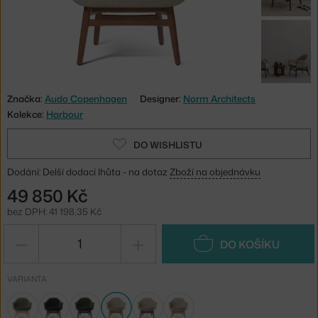
Značka:
Audo Copenhagen
Designer:
Norm Architects
Kolekce:
Harbour
DO WISHLISTU
Dodání: Delší dodací lhůta - na dotaz
Zboží na objednávku
49 850 Kč
bez DPH: 41 198,35 Kč
−
+
DO KOŠÍKU
VARIANTA