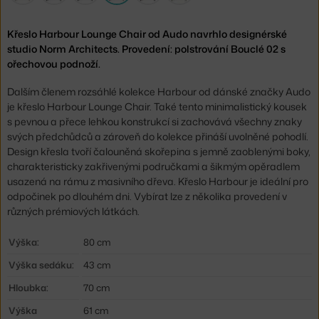
Křeslo Harbour Lounge Chair od Audo navrhlo designérské
studio Norm Architects. Provedení: polstrování Bouclé 02 s
ořechovou podnoží.
Dalším členem rozsáhlé kolekce Harbour od dánské značky Audo
je křeslo Harbour Lounge Chair. Také tento minimalistický kousek
s pevnou a přece lehkou konstrukcí si zachovává všechny znaky
svých předchůdců a zároveň do kolekce přináší uvolněné pohodlí.
Design křesla tvoří čalouněná skořepina s jemně zaoblenými boky,
charakteristicky zakřivenými područkami a šikmým opěradlem
usazená na rámu z masivního dřeva. Křeslo Harbour je ideální pro
odpočinek po dlouhém dni. Vybírat lze z několika provedení v
různých prémiových látkách.
Výška:
80 cm
Výška sedáku:
43 cm
Hloubka:
70 cm
Výška
61 cm