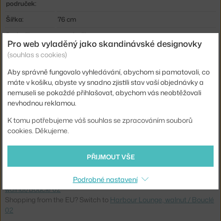
područek:
Šířka:
76 cm
Područky:
s područkami
Pro web vyladěný jako skandinávské designovky
Barva:
béžová
(souhlas s cookies)
Materiál:
ořechové dřevo, textilní potah, HR pěna (High
Aby správně fungovalo vyhledávání, abychom si pamatovali, co
Resilience)
máte v košíku, abyste vy snadno zjistili stav vaší objednávky a
Stohovatelné:
ne
nemuseli se pokaždé přihlašovat, abychom vás neobtěžovali
nevhodnou reklamou.
Sedák:
čalouněný
K tomu potřebujeme váš souhlas se zpracováním souborů
Podnož:
dřevo
cookies. Děkujeme.
Kód produktu
AUD-71096-005053
EAN
5709262065417
PŘIJMOUT VŠE
Ste zo Slovenska? Prejdite na
Harbour Lounge Chair,
Podrobné nastavení
walnut/Bouclé 02
Shopping from the EU? Switch to
Harbour Lounge, walnut / Bouclé
02