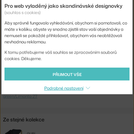
Pro web vyladěný jako skandinávské designovky
Hmotnost:
15,1 kg
(souhlas s cookies)
Područky:
s područkami
Aby správně fungovalo vyhledávání, abychom si pamatovali, co
Barva:
krémová
máte v košíku, abyste vy snadno zjistili stav vaší objednávky a
Materiál:
HiRek plast, kůže
nemuseli se pokaždé přihlašovat, abychom vás neobtěžovali
nevhodnou reklamou.
Sedák:
čalouněný
K tomu potřebujeme váš souhlas se zpracováním souborů
Podnož:
plast
cookies. Děkujeme.
Kód produktu
GUB-10132350
PŘIJMOUT VŠE
Ste zo Slovenska? Prejdite na
Kreslo F300, pastel green/Limonta
27
Podrobné nastavení
Shopping from the EU? Switch to
F300 Lounge Chair, pastel
green/Limonta 27
Ze stejné kolekce
GUBI