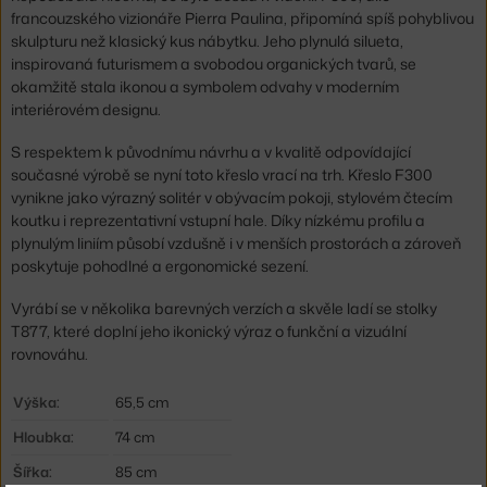
francouzského vizionáře Pierra Paulina, připomíná spíš pohyblivou
skulpturu než klasický kus nábytku. Jeho plynulá silueta,
inspirovaná futurismem a svobodou organických tvarů, se
okamžitě stala ikonou a symbolem odvahy v moderním
interiérovém designu.
S respektem k původnímu návrhu a v kvalitě odpovídající
současné výrobě se nyní toto křeslo vrací na trh. Křeslo F300
vynikne jako výrazný solitér v obývacím pokoji, stylovém čtecím
koutku i reprezentativní vstupní hale. Díky nízkému profilu a
plynulým liniím působí vzdušně i v menších prostorách a zároveň
poskytuje pohodlné a ergonomické sezení.
Vyrábí se v několika barevných verzích a skvěle ladí se stolky
T877, které doplní jeho ikonický výraz o funkční a vizuální
rovnováhu.
Výška:
65,5 cm
Hloubka:
74 cm
Šířka:
85 cm