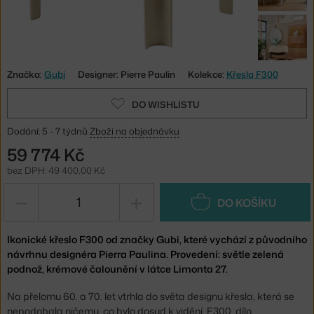
Značka:
Gubi
Designer: Pierre Paulin
Kolekce:
Křesla F300
DO WISHLISTU
Dodání: 5 - 7 týdnů
Zboží na objednávku
59 774 Kč
bez DPH: 49 400,00 Kč
−
+
DO KOŠÍKU
Ikonické křeslo F300 od značky Gubi, které vychází z původního
návrhnu designéra Pierra Paulina. Provedení: světle zelená
podnož, krémové čalounění v látce Limonta 27.
Na přelomu 60. a 70. let vtrhla do světa designu křesla, která se
nepodobala ničemu, co bylo dosud k vidění. F300, dílo