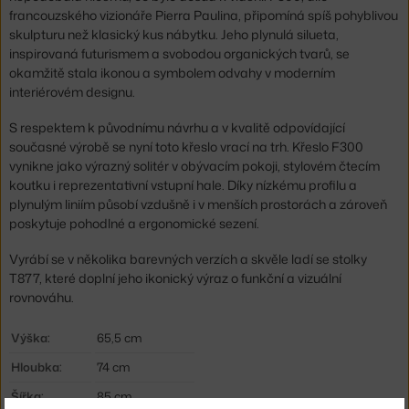
francouzského vizionáře Pierra Paulina, připomíná spíš pohyblivou
skulpturu než klasický kus nábytku. Jeho plynulá silueta,
inspirovaná futurismem a svobodou organických tvarů, se
okamžitě stala ikonou a symbolem odvahy v moderním
interiérovém designu.
S respektem k původnímu návrhu a v kvalitě odpovídající
současné výrobě se nyní toto křeslo vrací na trh. Křeslo F300
vynikne jako výrazný solitér v obývacím pokoji, stylovém čtecím
koutku i reprezentativní vstupní hale. Díky nízkému profilu a
plynulým liniím působí vzdušně i v menších prostorách a zároveň
poskytuje pohodlné a ergonomické sezení.
Vyrábí se v několika barevných verzích a skvěle ladí se stolky
T877, které doplní jeho ikonický výraz o funkční a vizuální
rovnováhu.
Výška:
65,5 cm
Hloubka:
74 cm
Šířka:
85 cm