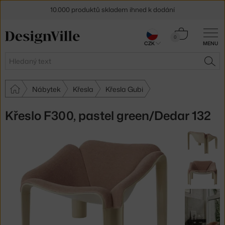
10.000 produktů skladem ihned k dodání
Sleva 5 % pro odběratele
newsletteru
Košík
0
CZK
MENU
0 Kč
30 dní na vrácení zboží
Hledat
HLE
Nábytek
Křesla
Křesla Gubi
Křeslo F300, pastel green/Dedar 132