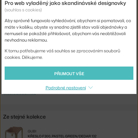
Pro web vyladěný jako skandinávské designovky
Hmotnost:
15,1 kg
(souhlas s cookies)
Područky:
s područkami
Aby správně fungovalo vyhledávání, abychom si pamatovali, co
Barva:
růžová
máte v košíku, abyste vy snadno zjistili stav vaší objednávky a
nemuseli se pokaždé přihlašovat, abychom vás neobtěžovali
Materiál:
HiRek plast, kůže
nevhodnou reklamou.
Sedák:
čalouněný
K tomu potřebujeme váš souhlas se zpracováním souborů
Podnož:
plast
cookies. Děkujeme.
Kód produktu
GUB-10132352
PŘIJMOUT VŠE
Ste zo Slovenska? Prejdite na
Kreslo F300, pastel green/Dedar 132
Shopping from the EU? Switch to
F300 Lounge Chair, pastel
Podrobné nastavení
green/Dedar 132
Ze stejné kolekce
GUBI
KŘESLO F300, PASTEL GREEN/DEDAR 132