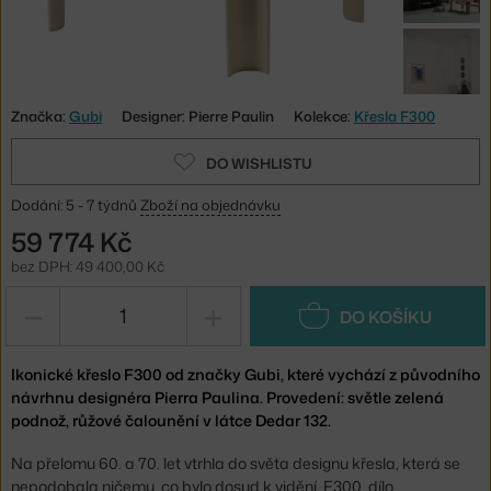
Značka:
Gubi
Designer: Pierre Paulin
Kolekce:
Křesla F300
DO WISHLISTU
Dodání: 5 - 7 týdnů
Zboží na objednávku
59 774 Kč
bez DPH: 49 400,00 Kč
−
+
DO KOŠÍKU
Ikonické křeslo F300 od značky Gubi, které vychází z původního
návrhnu designéra Pierra Paulina. Provedení: světle zelená
podnož, růžové čalounění v látce Dedar 132.
Na přelomu 60. a 70. let vtrhla do světa designu křesla, která se
nepodobala ničemu, co bylo dosud k vidění. F300, dílo