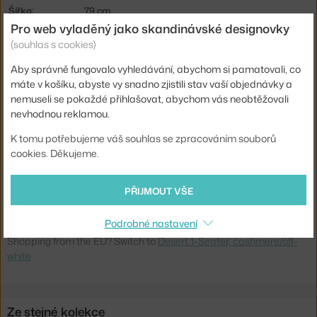
Šířka:
79 cm
Pro web vyladěný jako skandinávské designovky
Područky:
s područkami
(souhlas s cookies)
Barva:
krémová
Aby správně fungovalo vyhledávání, abychom si pamatovali, co
Materiál:
textilní potah, práškově lakovaná ocel
máte v košíku, abyste vy snadno zjistili stav vaší objednávky a
nemuseli se pokaždé přihlašovat, abychom vás neobtěžovali
Sedák:
čalouněný
nevhodnou reklamou.
Podnož:
kov
K tomu potřebujeme váš souhlas se zpracováním souborů
Info k produktu:
Jemné praní při 30°C.
cookies. Děkujeme.
Kód produktu
FER-1104270929
PŘIJMOUT VŠE
EAN
5704723339144
Podrobné nastavení
Ste zo Slovenska? Prejdite na
Kreslo Desert, cashmere/off-white
Shopping from the EU? Switch to
Desert 1-Seater, cashmere/off-
white
Ze stejné kolekce