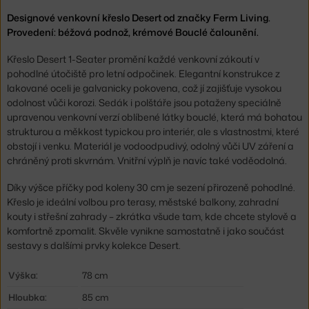
Designové venkovní křeslo Desert od značky Ferm Living.
Provedení: béžová podnož, krémové Bouclé čalounění.
Křeslo Desert 1-Seater promění každé venkovní zákoutí v
pohodlné útočiště pro letní odpočinek. Elegantní konstrukce z
lakované oceli je galvanicky pokovena, což jí zajišťuje vysokou
odolnost vůči korozi. Sedák i polštáře jsou potaženy speciálně
upravenou venkovní verzí oblíbené látky bouclé, která má bohatou
strukturou a měkkost typickou pro interiér, ale s vlastnostmi, které
obstojí i venku. Materiál je vodoodpudivý, odolný vůči UV záření a
chráněný proti skvrnám. Vnitřní výplň je navíc také voděodolná.
Díky výšce příčky pod koleny 30 cm je sezení přirozeně pohodlné.
Křeslo je ideální volbou pro terasy, městské balkony, zahradní
kouty i střešní zahrady – zkrátka všude tam, kde chcete stylově a
komfortně zpomalit. Skvěle vynikne samostatně i jako součást
sestavy s dalšími prvky kolekce Desert.
Výška:
78 cm
Hloubka:
85 cm