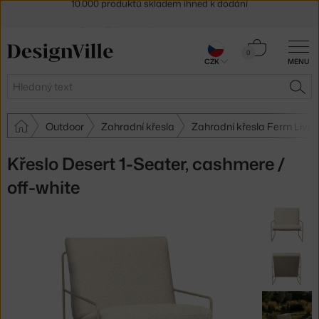
Sleva 5 % pro odběratele
newsletteru
30 dní na vrácení zboží
Košík
0
CZK
MENU
0 Kč
Hledat
HLE
Outdoor
Zahradní křesla
Zahradní křesla Ferm Livin
Křeslo Desert 1-Seater, cashmere /
off-white