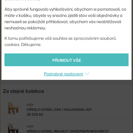
Aby správně fungovalo vyhledávání, abychom si pamatovali, co
Sedák:
dřevo
máte v košíku, abyste vy snadno zjistili stav vaší objednávky a
Podnož:
dřevo
nemuseli se pokaždé přihlašovat, abychom vás neobtěžovali
nevhodnou reklamou.
Typ:
Křeslo / ottoman
Kód produktu
HAY-AD583-A210-AA51-01UF
K tomu potřebujeme váš souhlas se zpracováním souborů
cookies. Děkujeme.
EAN
5710441377306
PŘIJMOUT VŠE
Ste zo Slovenska? Prejdite na
Kreslo Chisel, oak
Shopping from the EU? Switch to
Chisel Lounge Chair, oak
Podrobné nastavení
Ze stejné kolekce
HAY
KŘESLO CHISEL, OAK / HALLINGDAL 407
30 225 Kč
HAY
KŘESLO CHISEL, WALNUT / SHEEPSKIN MOHAWI 21