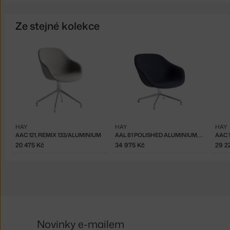
Ze stejné kolekce
HAY
HAY
HAY
AAC 121, REMIX 133/ALUMINIUM
AAL 81 POLISHED ALUMINIUM, REMIX 773
20 475 Kč
34 975 Kč
29 2
Novinky e-mailem