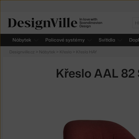
In love with
Hl
Scandinavian
Design
Nábytek
Policové systémy
Svítidla
Dop
Designville.cz
>
Nábytek
>
Křesla
>
Křesla HAY
Křeslo AAL 82 