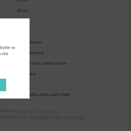
83 cm
43 cm
77 cm
81 cm
s područkami
byste vy
tmavě červená
m vás
dubové dřevo, textilní potah
čalouněný
dřevo
HAY-AA764-A001-AA01-01MX
dite na
AAL 82 Soft, Remix 662
 Switch to
AAL 82 Soft Black Oak, Remix 662