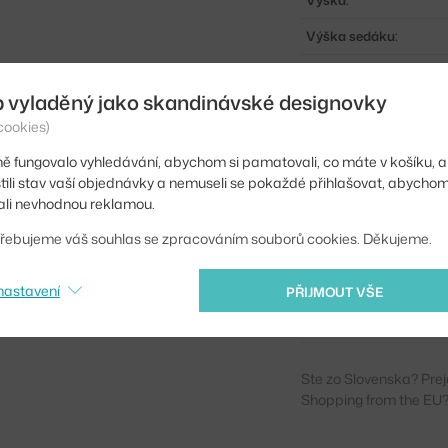
Výška:
Výška sedáku:
Hloubka:
b vyladěný jako skandinávské designovky
Šířka:
cookies)
Područky:
ě fungovalo vyhledávání, abychom si pamatovali, co máte v košíku, a
Barva:
stili stav vaší objednávky a nemuseli se pokaždé přihlašovat, abycho
li nevhodnou reklamou.
Materiál:
řebujeme váš souhlas se zpracováním souborů cookies. Děkujeme.
Sedák:
Podnož:
nastavení
PŘIJMOUT VŠE
Kód produktu
Ste zo Slovenska? Prej
Shopping from the EU?