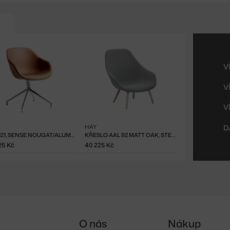
V
V
V
HAY
D
AAC 121, SENSE NOUGAT/ALUMINIUM
KŘESLO AAL 92 MATT OAK, STEELCUT TRIO 133
25 Kč
40 225 Kč
O nás
Nákup