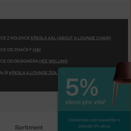
ÍCE Z KOLEKCE
KŘESLA AAL (ABOUT A LOUNGE CHAIR)
ÍCE OD ZNAČKY
HAY
ÍCE OD DESIGNÉRA
HEE WELLING
ALŠÍ
KŘESLA A LOUNGE ŽIDLE
5%
Zavřít
sleva pro vás!
Odebírejte náš newsletter a
Sortiment
Sledujte nás
získejte 5% slevu.