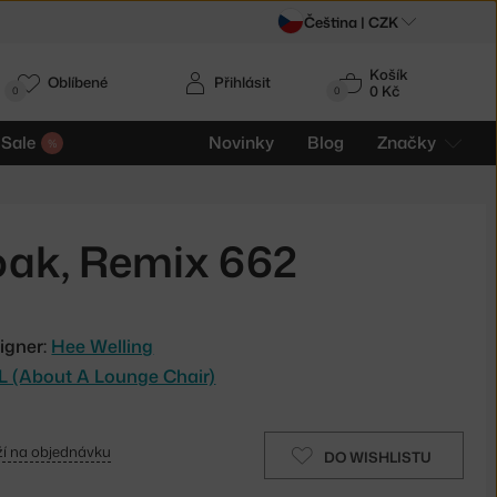
Čeština |
CZK
Košík
Oblíbené
Přihlásit
0 Kč
0
0
Sale
Novinky
Blog
Značky
 oak, Remix 662
igner:
Hee Welling
L (About A Lounge Chair)
í na objednávku
DO WISHLISTU