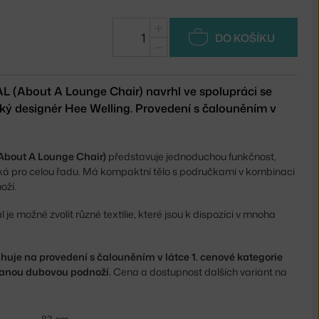
+
DO KOŠÍKU
−
AL (About A Lounge Chair) navrhl ve spolupráci se
ý designér Hee Welling. Provedení s čalouněním v
About A Lounge Chair)
představuje jednoduchou funkčnost,
ická pro celou řadu. Má kompaktní tělo s područkami v kombinaci
oží.
je možné zvolit různé textilie, které jsou k dispozici v mnoha
uje na provedení s čalouněním v látce 1. cenové kategorie
vanou dubovou podnoží.
Cena a dostupnost dalších variant na