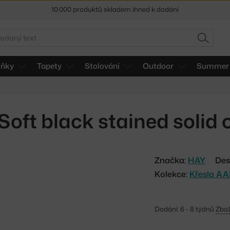
Sleva 5 % pro odběratele
newsletteru
30 dní na vrácení zboží
edat
HLEDAT
lňky
Tapety
Stolování
Outdoor
Summer 
Soft black stained solid
Značka:
HAY
Des
Kolekce:
Křesla AA
Dodání: 6 - 8 týdnů
Zbož