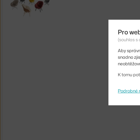
Pro we
(souhlas s 
Aby správn
snadno zji
neobtěžova
K tomu pot
Podrobné 