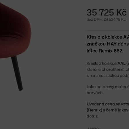
35 725 Kč
bez DPH: 29 524,79 Kč
Křeslo z kolekce A
značkou HAY dánsk
látce Remix 662.
Křeslo z kolekce
AAL (
která je charakterist
s minimalistickou podn
Jako potahový materiál 
barvách.
Uvedená cena se vztah
(Remix) s černě lako
dotaz.