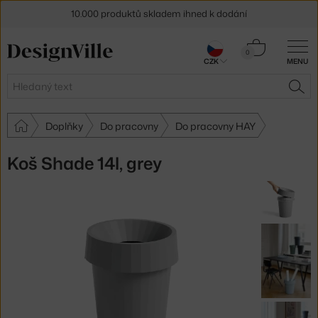
10.000 produktů skladem ihned k dodání
Sleva 5 % pro odběratele
newsletteru
Košík
0
CZK
MENU
0 Kč
30 dní na vrácení zboží
Hledat
HLE
Doplňky
Do pracovny
Do pracovny HAY
Koš Shade 14l, grey