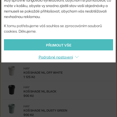
Aby správně fungovalo vyhledávání, abychom si pamatovali, co
Materiál:
polypropylen
máte v košíku, abyste vy snadno zjistili stav vaší objednávky a
Kód produktu
HAY-AB490-A659
nemuseli se pokaždé přihlašovat, abychom vás neobtěžovali
nevhodnou reklamou.
EAN
5710441270768
K tomu potřebujeme váš souhlas se zpracováním souborů
Ste zo Slovenska? Prejdite na
Kôš Shade 14l, grey
cookies. Děkujeme.
Shopping from the EU? Switch to
Shade Bin, grey
PŘIJMOUT VŠE
Ze stejné kolekce
Podrobné nastavení
HAY
KOŠ SHADE 14L, OFF WHITE
1 125 Kč
HAY
KOŠ SHADE 14L, BLACK
900 Kč
HAY
KOŠ SHADE 14L, DUSTY GREEN
900 Kč