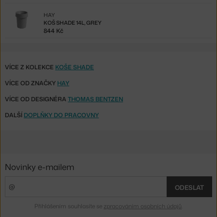
HAY
KOŠ SHADE 14L, GREY
844 Kč
VÍCE Z KOLEKCE
KOŠE SHADE
VÍCE OD ZNAČKY
HAY
VÍCE OD DESIGNÉRA
THOMAS BENTZEN
DALŠÍ
DOPLŇKY DO PRACOVNY
Novinky e-mailem
ODESLAT
Přihlášením souhlasíte se
zpracováním osobních údajů
.