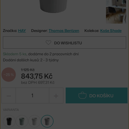
Značka:
HAY
Designer:
Thomas Bentzen
Kolekce:
Koše Shade
DO WISHLISTU
Skladem 5 ks
, dodáme do 2 pracovních dní
Dodání dalších kusů: 2 - 3 týdny
1 125 Kč
843,75 Kč
−25 %
bez DPH: 697,31 Kč
−
+
DO KOŠÍKU
VARIANTA