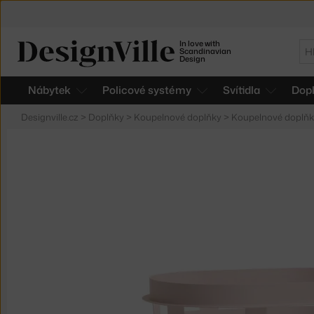
In love with
Hl
Scandinavian
Design
Nábytek
Policové systémy
Svítidla
Dop
Designville.cz
>
Doplňky
>
Koupelnové doplňky
>
Koupelnové doplň