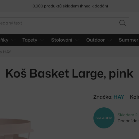
10.000 produktů skladem ihned k dodání
Sleva 5 % pro odběratele
newsletteru
edat
HLEDAT
30 dní na vrácení zboží
lňky
Tapety
Stolování
Outdoor
Summer 
ky HAY
Koš Basket Large, pink
Značka:
HAY
Kol
Skladem 2 
SKLADEM
Dodání dalš