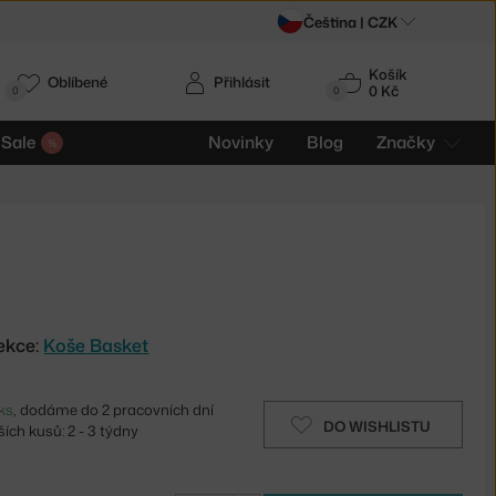
Čeština |
CZK
Košík
Oblíbené
Přihlásit
0 Kč
0
0
Sale
Novinky
Blog
Značky
ekce:
Koše Basket
ks
, dodáme do 2 pracovních dní
DO WISHLISTU
ích kusů: 2 - 3 týdny