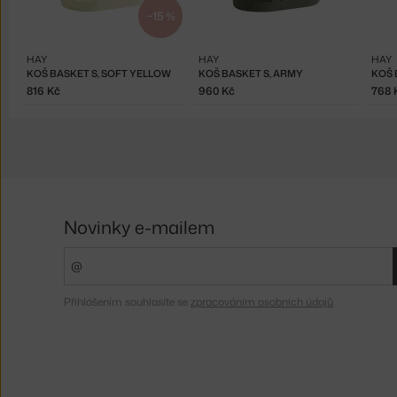
−15 %
HAY
HAY
HAY
KOŠ BASKET S, SOFT YELLOW
KOŠ BASKET S, ARMY
KOŠ 
816 Kč
960 Kč
768 
Novinky e-mailem
Přihlášením souhlasíte se
zpracováním osobních údajů
.