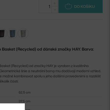
+
DO KOŠÍKU
−
o Basket (Recycled) od dánské značky HAY. Barva:
Basket (Recycled) od značky HAY je vyroben z kvalitního
Geometrické linie a neutrální barvy mu dodávají moderní vzhled.
e možné kombinovat spolu s jeho dalšími provedeními a rozdělit
ěkolik částí.
62,5 cm
37,5 cm
57,5 cm