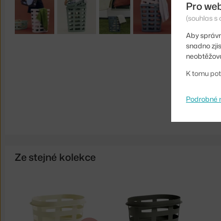
Pro we
(souhlas s 
Aby správn
snadno zji
neobtěžova
K tomu pot
Podrobné 
Ze stejné kolekce