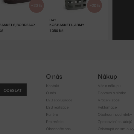
−20 %
−20 %
HAY
BASKET S, BORDEAUX
KOŠ BASKET L, ARMY
Kč
1 080 Kč
O nás
Nákup
Kontakt
Vše o nákupu
ODESLAT
O nás
Doprava a platba
B2B spolupráce
Vrácení zboží
B2B realizace
Reklamace
Kariéra
Obchodní podmínky
Pro média
Zpracování os. údajů
Ohodnoťte nás
Odstoupit od smlouv