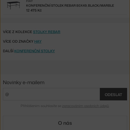
HAY
KONFERENČNÍ STOLEK REBAR 80X49, BLACK/MARBLE
12 475 Kč
VÍCE Z KOLEKCE
STOLKY REBAR
VÍCE OD ZNAČKY
HAY
DALŠÍ
KONFERENČNÍ STOLKY
Novinky e-mailem
ODESLAT
Přihlášením souhlasíte se
zpracováním osobních údajů
.
O nás