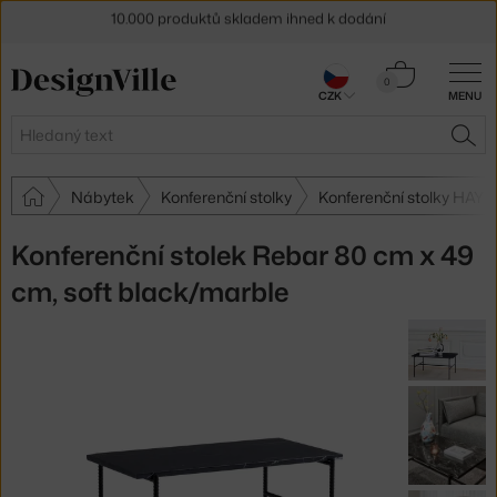
Sleva 5 % pro odběratele
newsletteru
Košík
0
30 dní na vrácení zboží
CZK
MENU
0 Kč
Hledat
HLE
Nábytek
Konferenční stolky
Konferenční stolky HAY
Konferenční stolek Rebar 80 cm x 49
cm, soft black/marble