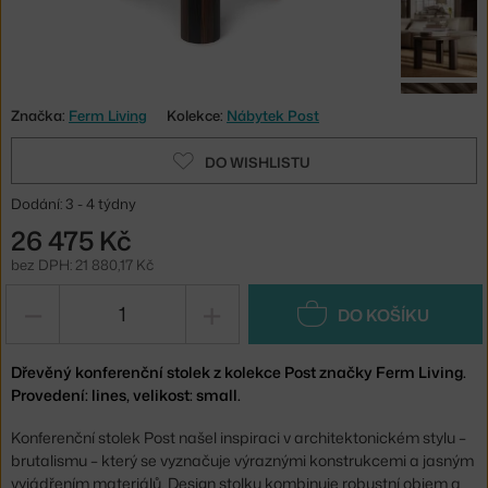
Značka:
Ferm Living
Kolekce:
Nábytek Post
DO WISHLISTU
Dodání: 3 - 4 týdny
26 475 Kč
bez DPH: 21 880,17 Kč
−
+
DO KOŠÍKU
Dřevěný konferenční stolek z kolekce Post značky Ferm Living.
Provedení: lines, velikost: small.
Konferenční stolek Post našel inspiraci v architektonickém stylu –
brutalismu – který se vyznačuje výraznými konstrukcemi a jasným
vyjádřením materiálů. Design stolku kombinuje robustní objem a