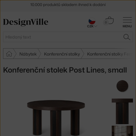
Sleva 5 % pro odběratele
newsletteru
Košík
30 dní na vrácení zboží
0
CZK
MENU
0 Kč
Hledat
HLE
Nábytek
Konferenční stolky
Konferenční stolky Ferm 
Konferenční stolek Post Lines, small