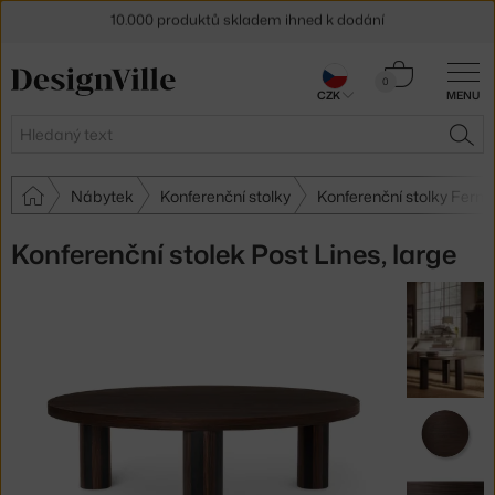
10.000 produktů skladem ihned k dodání
Sleva 5 % pro odběratele
newsletteru
Košík
0
30 dní na vrácení zboží
CZK
MENU
0 Kč
Hledat
HLE
Nábytek
Konferenční stolky
Konferenční stolky Ferm 
Konferenční stolek Post Lines, large