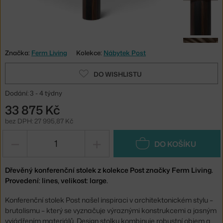
Značka:
Ferm Living
Kolekce:
Nábytek Post
DO WISHLISTU
Dodání: 3 - 4 týdny
33 875 Kč
bez DPH: 27 995,87 Kč
−
+
DO KOŠÍKU
Dřevěný konferenční stolek z kolekce Post značky Ferm Living.
Provedení: lines, velikost: large.
Konferenční stolek Post našel inspiraci v architektonickém stylu –
brutalismu – který se vyznačuje výraznými konstrukcemi a jasným
vyjádřením materiálů. Design stolku kombinuje robustní objem a