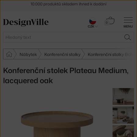
Sleva 5 % pro odběratele
newsletteru
30 dní na vrácení zboží
Košík
0
CZK
MENU
0 Kč
Hledat
HLE
Nábytek
Konferenční stolky
Konferenční stolky Bolia
Konferenční stolek Plateau Medium,
lacquered oak