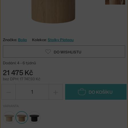
Značka:
Bolia
Kolekce:
Stolky Plateau
DO WISHLISTU
Dodání: 4 - 6 týdnů
21 475 Kč
bez DPH: 17 747,93 Kč
−
+
DO KOŠÍKU
VARIANTA