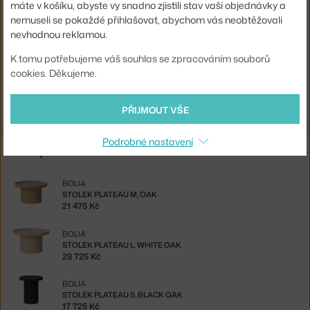
máte v košíku, abyste vy snadno zjistili stav vaší objednávky a
Tvar stolu:
kruh
nemuseli se pokaždé přihlašovat, abychom vás neobtěžovali
nevhodnou reklamou.
Deska stolu:
dřevo
K tomu potřebujeme váš souhlas se zpracováním souborů
Kód produktu
BOL-03-123-05_1140207
cookies. Děkujeme.
Ste zo Slovenska? Prejdite na
Stolík Plateau M, oak
PŘIJMOUT VŠE
Podrobné nastavení
Ze stejné kolekce
BOLIA
STOLEK PLATEAU M, OAK
21 475 Kč
BOLIA
STOLEK PLATEAU L, WHITE OAK
28 725 Kč
BOLIA
STOLEK PLATEAU S, BLACK OAK
17 725 Kč