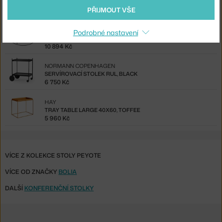
KONFERENČNÍ STOLEK BRASILIA, DARK OAK
PŘIJMOUT VŠE
54 190 Kč
ETHNICRAFT
Podrobné nastavení
STOLEK ROUND EXTRA LARGE
10 894 Kč
NORMANN COPENHAGEN
SERVÍROVACÍ STOLEK RUL, BLACK
6 750 Kč
HAY
TRAY TABLE LARGE 40X60, TOFFEE
5 960 Kč
VÍCE Z KOLEKCE STOLY PEYOTE
VÍCE OD ZNAČKY
BOLIA
DALŠÍ
KONFERENČNÍ STOLKY