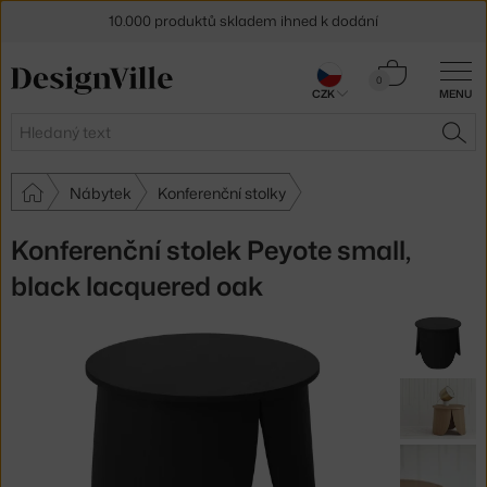
10.000 produktů skladem ihned k dodání
Sleva 5 % pro odběratele
newsletteru
Košík
0
CZK
MENU
0 Kč
30 dní na vrácení zboží
Hledat
HLE
Nábytek
Konferenční stolky
Konferenční stolek Peyote small,
black lacquered oak