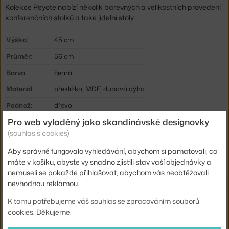
Kolekce Peyote nabízí několik barevných a velikostních provedení
konferenčních stolků a také jídelní stoly.
Výška:
45 cm
Průměr:
56 cm
Barva:
černá
Materiál:
překližka, MDF, dubová dýha
Podnož:
dřevo
Pro web vyladěný jako skandinávské designovky
Tvar stolu:
kruh
(souhlas s cookies)
Deska stolu:
dřevo
Aby správně fungovalo vyhledávání, abychom si pamatovali, co
Kód produktu
BOL-03-116-10_6788588
máte v košíku, abyste vy snadno zjistili stav vaší objednávky a
nemuseli se pokaždé přihlašovat, abychom vás neobtěžovali
nevhodnou reklamou.
Také by se vám mohlo líbit
K tomu potřebujeme váš souhlas se zpracováním souborů
cookies. Děkujeme.
AUDO COPENHAGEN