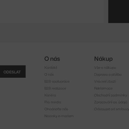
O nás
Nákup
Kontakt
Vše o nákupu
ODESLAT
O nás
Doprava a platba
B2B spolupráce
Vrácení zboží
B2B realizace
Reklamace
Kariéra
Obchodní podmínky
Pro média
Zpracování os. údajů
Ohodnoťte nás
Odstoupit od smlouv
Novinky e-mailem