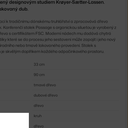
ný designovým studiem Krøyer-Sætter-Lassen.
lakovaný dub.
ací k tradičnímu dánskému truhlářství a zpracovává dřevo
. Konferenčí stolek Passage s organickou siluetou je vyrobený z
řeva s certifikátem FSC. Moderní nádech mu dodává chytrá
díky které se do procesu jeho sestavení může zapojit i jeho nový
 přírodního nebo tmavě lakovaného provedení. Stolek s
m je skvělým doplňkem každého odpočinkového prostoru.
33 cm
90 cm
tmavé dřevo
dubové dřevo
dřevo
kruh
dřevo