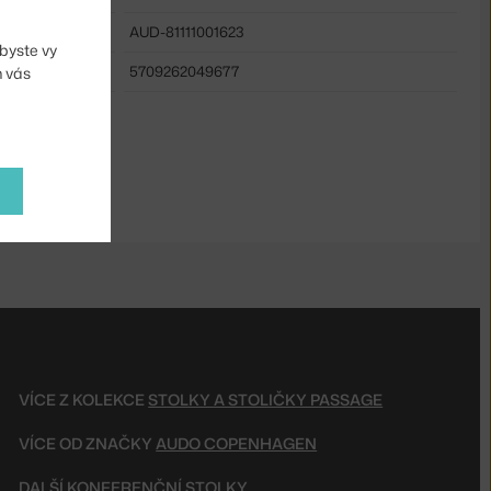
AUD-81111001623
byste vy
5709262049677
m vás
VÍCE Z KOLEKCE
STOLKY A STOLIČKY PASSAGE
VÍCE OD ZNAČKY
AUDO COPENHAGEN
DALŠÍ
KONFERENČNÍ STOLKY