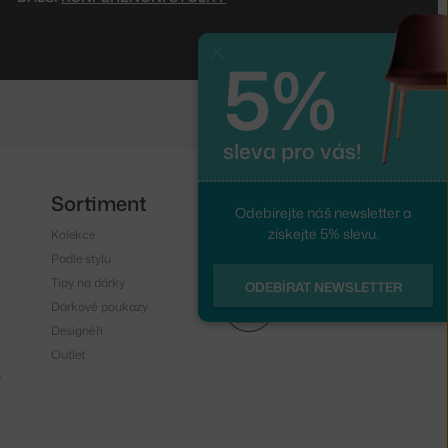
5%
Zavřít
sleva pro vás!
Sortiment
Sledujte nás
Odebírejte náš newsletter a
získejte 5% slevu.
Kolekce
Instagram
Podle stylu
Facebook
Tipy na dárky
ODEBÍRAT NEWSLETTER
Dárkové poukazy
Designéři
Outlet
y