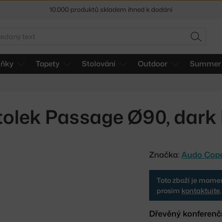
Sleva 5 % pro odběratele
newsletteru
edat
30 dní na vrácení zboží
HLEDAT
lňky
Tapety
Stolování
Outdoor
Summer 
tolek Passage Ø90, dark
Značka:
Audo Cop
Toto zboží je momen
prosím
kontaktujte
.
Dřevěný konferenč