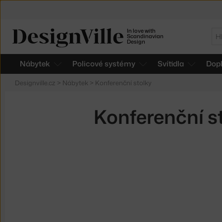
In love with
Hl
Scandinavian
Design
Nábytek
Policové systémy
Svítidla
Dop
Designville.cz
>
Nábytek
>
Konferenční stolky
Konferenční s