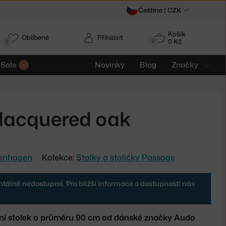
Čeština |
CZK
Košík
Oblíbené
Přihlásit
0 Kč
0
0
Sale
Novinky
Blog
Značky
 lacquered oak
enhagen
Kolekce:
Stolky a stoličky Passage
tálně nedostupné. Pro bližší informace o dostupnosti nás
ní stolek o průměru 90 cm od dánské značky Audo