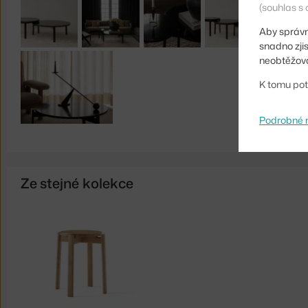
(souhlas s 
Aby správn
snadno zji
neobtěžova
K tomu pot
Podrobné 
Ze stejné kolekce