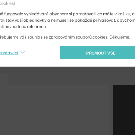
cookies)
Kód produktu
ě fungovalo vyhledávání, abychom si pamatovali, co máte v košíku, a
EAN
stili stav vaší objednávky a nemuseli se pokaždé přihlašovat, abycho
li nevhodnou reklamou.
řebujeme váš souhlas se zpracováním souborů cookies. Děkujeme.
nastavení
PŘIJMOUT VŠE