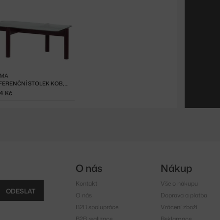
.MA
KONFERENČNÍ STOLEK KOB, WINE BERRY
74 Kč
O nás
Nákup
Kontakt
Vše o nákupu
ODESLAT
O nás
Doprava a platba
B2B spolupráce
Vrácení zboží
B2B realizace
Reklamace