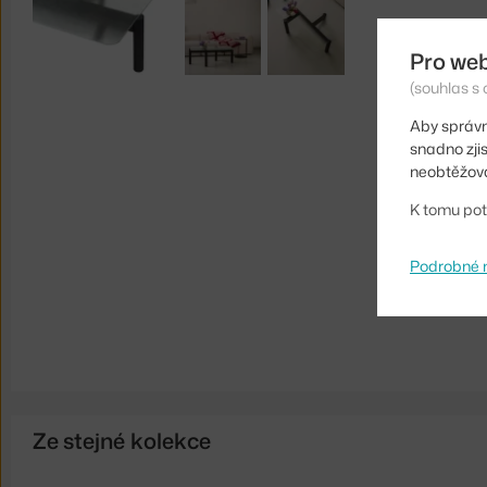
Pro we
(souhlas s 
Aby správn
snadno zji
neobtěžova
K tomu pot
Podrobné 
Ze stejné kolekce