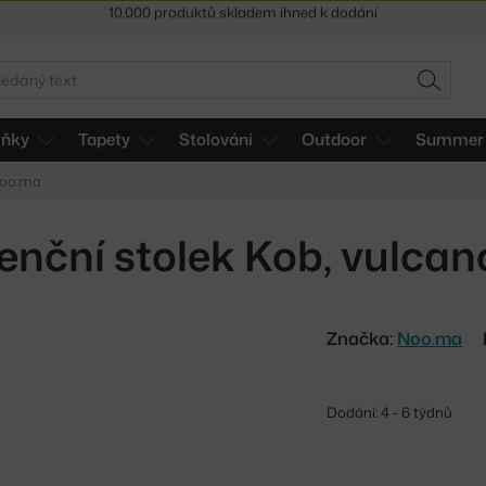
Sleva 5 % pro odběratele
newsletteru
30 dní na vrácení zboží
edat
HLEDAT
lňky
Tapety
Stolování
Outdoor
Summer 
Noo.ma
enční stolek Kob, vulcan
Značka:
Noo.ma
Dodání: 4 - 6 týdnů