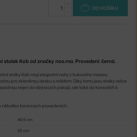
+
DO KOŠÍKU
−
í stolek Kob od značky noo.ma. Provedení: černá.
nční stolky Kob mají elegantní nohy z bukového masivu,
kladnu pro skleněnou desku s reliéfem. Díky tomu jsou stolky velice
apadnou nejen do obývacích pokojů, ale také do kanceláří a
 v několika barevných provedeních.
40,5 cm
55 cm