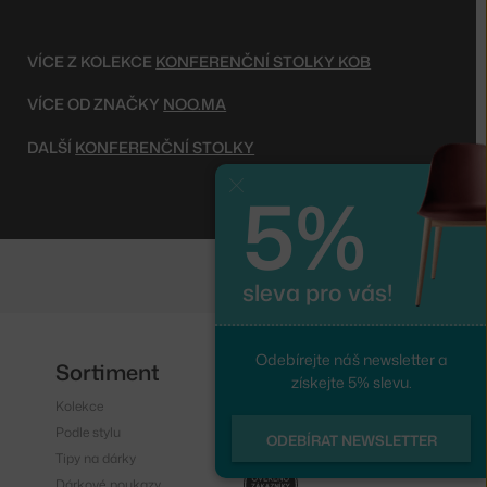
VÍCE Z KOLEKCE
KONFERENČNÍ STOLKY KOB
VÍCE OD ZNAČKY
NOO.MA
DALŠÍ
KONFERENČNÍ STOLKY
5%
Zavřít
sleva pro vás!
Odebírejte náš newsletter a
Sortiment
Sledujte nás
získejte 5% slevu.
Kolekce
Instagram
Podle stylu
Facebook
ODEBÍRAT NEWSLETTER
Tipy na dárky
Dárkové poukazy