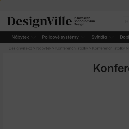
In love with
Hl
Scandinavian
Design
Nábytek
Policové systémy
Svítidla
Dop
Designville.cz
>
Nábytek
>
Konferenční stolky
>
Konferenční stolky 
Konfer