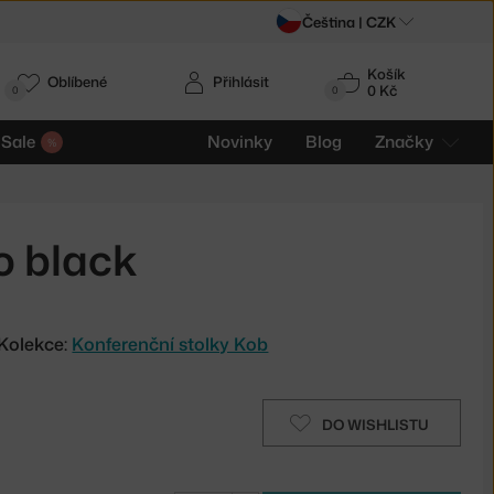
Čeština |
CZK
Košík
Oblíbené
Přihlásit
0 Kč
0
0
Sale
Novinky
Blog
Značky
o black
Kolekce:
Konferenční stolky Kob
DO WISHLISTU