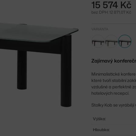
15 574 Kč
bez DPH: 12 871,07 Kč
VARIANTA
Zajímavý konferečn
Minimalistické konfere
které tvoří stabilní zá
vzdušné a perfektně z
hotelových recepcí.
Stolky Kob se vyrábějí
Výška:
Hloubka: