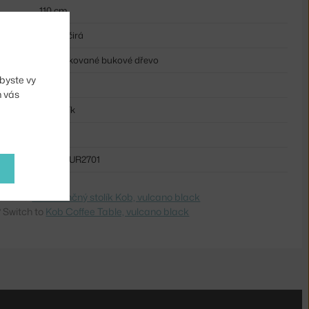
110 cm
černá, čirá
sklo, lakované bukové dřevo
byste vy
dřevo
m vás
obdélník
sklo
NOO-FUR2701
dite na
Konferenčný stolík Kob, vulcano black
 Switch to
Kob Coffee Table, vulcano black