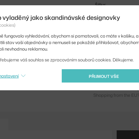
Šířka:
b vyladěný jako skandinávské designovky
Barva:
cookies)
Materiál:
ě fungovalo vyhledávání, abychom si pamatovali, co máte v košíku, a
Podnož:
stili stav vaší objednávky a nemuseli se pokaždé přihlašovat, abycho
li nevhodnou reklamou.
Tvar stolu:
řebujeme váš souhlas se zpracováním souborů cookies. Děkujeme.
Deska stolu:
Kód produktu
nastavení
PŘIJMOUT VŠE
Ste zo Slovenska? Prej
Shopping from the EU?