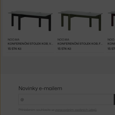
NOO.MA
NOO.MA
NOO
KONFERENČNÍ STOLEK KOB, VULCANO BLACK
KONFERENČNÍ STOLEK KOB, FOREST GREEN
15 574 Kč
15 574 Kč
15 5
Novinky e-mailem
Přihlášením souhlasíte se
zpracováním osobních údajů
.