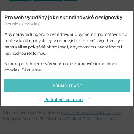
Výška:
35 cm
Pro web vyladěný jako skandinávské designovky
Hloubka:
55 cm
(souhlas s cookies)
Šířka:
100 cm
Aby správně fungovalo vyhledávání, abychom si pamatovali, co
máte v košíku, abyste vy snadno zjistili stav vaší objednávky a
Barva:
světlé dřevo
nemuseli se pokaždé přihlašovat, abychom vás neobtěžovali
Materiál:
olejovaný dub
nevhodnou reklamou.
Podnož:
dřevo
K tomu potřebujeme váš souhlas se zpracováním souborů
Tvar stolu:
obdélník
cookies. Děkujeme.
Deska stolu:
dřevo
PŘIJMOUT VŠE
Kód produktu
FER-1104272389
EAN
5704723353751
Podrobné nastavení
Ste zo Slovenska? Prejdite na
Konferenčný stolík Distinct, oak
Shopping from the EU? Switch to
Distinct Coffee Table, oak