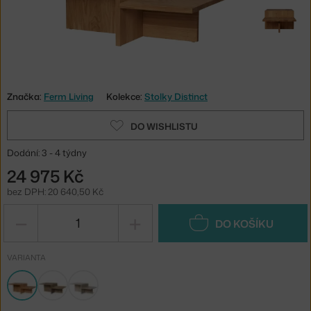
Značka:
Ferm Living
Kolekce:
Stolky Distinct
DO WISHLISTU
Dodání: 3 - 4 týdny
24 975 Kč
bez DPH: 20 640,50 Kč
−
+
DO KOŠÍKU
VARIANTA