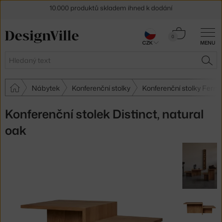
Sleva 5 % pro odběratele
newsletteru
Košík
30 dní na vrácení zboží
0
CZK
MENU
0 Kč
Hledat
HLE
Nábytek
Konferenční stolky
Konferenční stolky Ferm 
Konferenční stolek Distinct, natural
oak