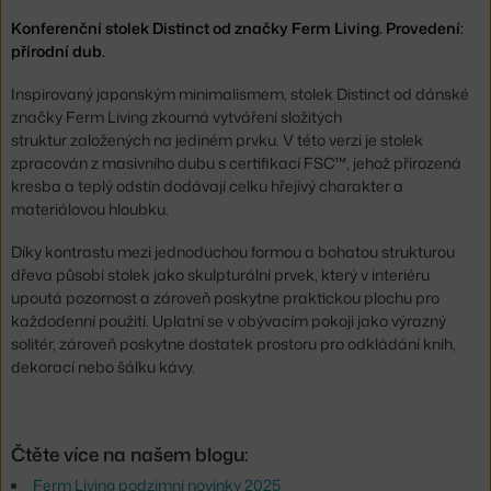
Konferenční stolek Distinct od značky Ferm Living. Provedení:
přírodní dub.
Inspirovaný japonským minimalismem, stolek Distinct od dánské
značky Ferm Living zkoumá vytváření složitých
struktur založených na jediném prvku. V této verzi je stolek
zpracován z masivního dubu s certifikací FSC™, jehož přirozená
kresba a teplý odstín dodávají celku hřejivý charakter a
materiálovou hloubku.
Díky kontrastu mezi jednoduchou formou a bohatou strukturou
dřeva působí stolek jako skulpturální prvek, který v interiéru
upoutá pozornost a zároveň poskytne praktickou plochu pro
každodenní použití. Uplatní se v obývacím pokoji jako výrazný
solitér, zároveň poskytne dostatek prostoru pro odkládání knih,
dekorací nebo šálku kávy.
Čtěte více na našem blogu:
Ferm Living podzimní novinky 2025