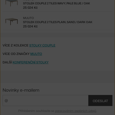
STOLEK COUPLE 2 TILES WAVY, PALE BLUE / OAK
25 024 Kč
MUUTO
STOLEK COUPLE 2 TILES PLAIN, SAND / DARK OAK
25 024 Kč
VÍCE Z KOLEKCE
STOLKY COUPLE
VÍCE OD ZNAČKY
MUUTO
DALŠÍ
KONFERENČNÍ STOLKY
Novinky e-mailem
ODESLAT
Přihlášením souhlasíte se
zpracováním osobních údajů
.