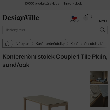
Sleva 5 % pro odběratele
newsletteru
Košík
30 dní na vrácení zboží
0
CZK
MENU
0 Kč
Hledat
HLE
Nábytek
Konferenční stolky
Konferenční stolky Muut
Konferenční stolek Couple 1 Tile Plain,
sand/oak