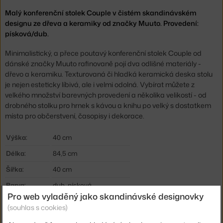
Malý konferenční stolek Couple v čistém skandinávském
designu ze dřeva a keramiky od značky Muuto. Provedení:
písková/dub.
Minimalistický, a přece poutavý konferenční stolek Couple od
dánské značky Muuto rafinovaně pojí dva odlišné materiály -
dřevo a keramiku. Texturovaná či hladká keramická deska stolu
je nejen esteticky líbivá, ale i velmi odolná. Vybírat můžete z
velkého množství barevných provedení a několika velikostí - od
drobného stolku pro hrnek s kávou a knihu po velký s dostatkem
místa pro občerstvení, časopisy i dekorace.
Výška:
40 cm
Délka:
84,5 cm
Šířka:
40 cm
Barva:
dub, písková
Pro web vyladěný jako skandinávské designovky
Materiál:
olejovaný dub, keramika
(souhlas s cookies)
Podnož:
dřevo