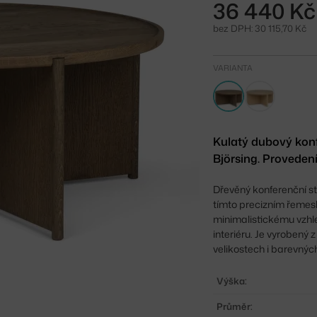
36 440 Kč
bez DPH: 30 115,70 Kč
VARIANTA
Kulatý dubový konf
Björsing. Proveden
Dřevěný konferenční s
tímto precizním řemesl
minimalistickému vzhl
interiéru. Je vyrobený 
velikostech i barevnýc
Výška:
Průměr: