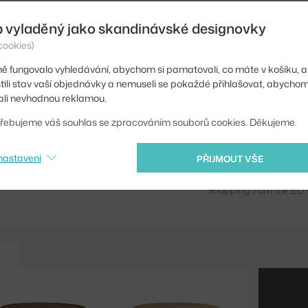
Barva:
b vyladěný jako skandinávské designovky
Materiál:
cookies)
Podnož:
ě fungovalo vyhledávání, abychom si pamatovali, co máte v košíku, a
stili stav vaší objednávky a nemuseli se pokaždé přihlašovat, abycho
Tvar stolu:
li nevhodnou reklamou.
Deska stolu:
řebujeme váš souhlas se zpracováním souborů cookies. Děkujeme.
Kód produktu
nastavení
PŘIJMOUT VŠE
Ste zo Slovenska? Prej
Shopping from the EU?