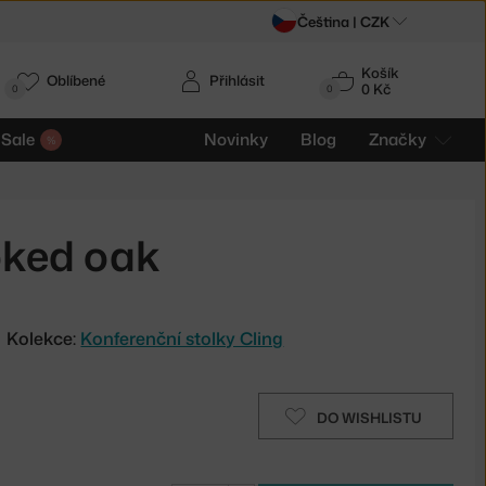
Čeština |
CZK
Košík
Oblíbené
Přihlásit
0 Kč
0
0
Sale
Novinky
Blog
Značky
oked oak
Kolekce:
Konferenční stolky Cling
DO WISHLISTU