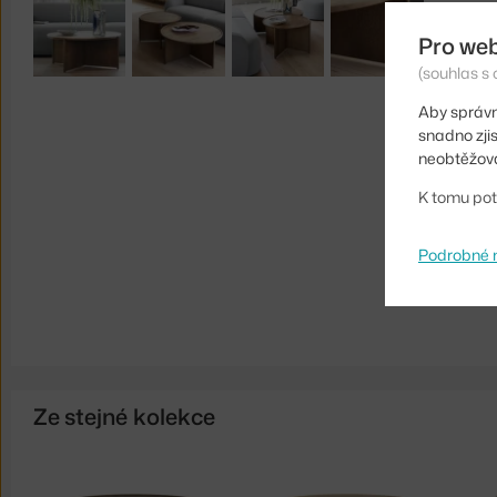
Pro we
(souhlas s 
Aby správn
snadno zji
neobtěžova
K tomu pot
Podrobné 
Ze stejné kolekce