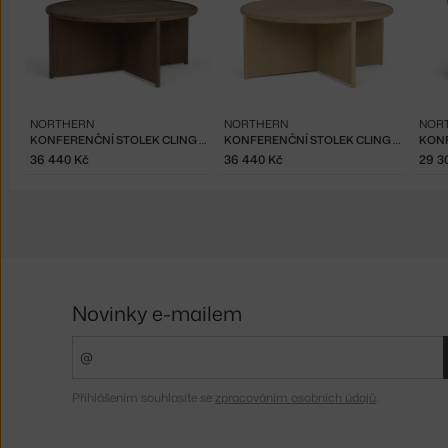
NORTHERN
NORTHERN
NOR
KONFERENČNÍ STOLEK CLING 90, SMOKED OAK
KONFERENČNÍ STOLEK CLING 90, LIGHT OAK
36 440 Kč
36 440 Kč
29 3
Novinky e-mailem
Přihlášením souhlasíte se
zpracováním osobních údajů
.