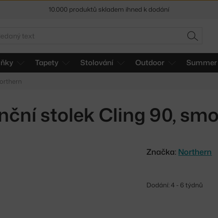
10.000 produktů skladem ihned k dodání
Sleva 5 % pro odběratele
newsletteru
edat
HLEDAT
30 dní na vrácení zboží
lňky
Tapety
Stolování
Outdoor
Summer 
Northern
nční stolek Cling 90, sm
Značka:
Northern
Dodání: 4 - 6 týdnů