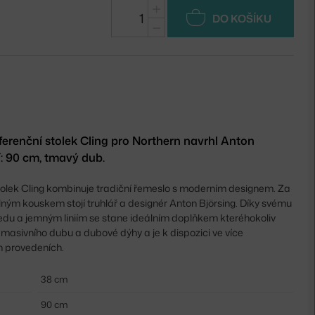
+
DO KOŠÍKU
−
erenční stolek Cling pro Northern navrhl Anton
í: 90 cm, tmavý dub.
tolek Cling kombinuje tradiční řemeslo s moderním designem. Za
ným kouskem stojí truhlář a designér Anton Björsing. Díky svému
edu a jemným liniím se stane ideálním doplňkem kteréhokoliv
z masivního dubu a dubové dýhy a je k dispozici ve více
h provedeních.
38 cm
90 cm