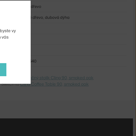
tmavé dřevo
dubové dřevo, dubová dýha
dřevo
byste vy
m vás
kruh
dřevo
NRT-2640
dite na
Konferenčný stolík Cling 90, smoked oak
 Switch to
Cling Coffee Table 90, smoked oak