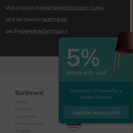
VÍCE Z KOLEKCE
KONFERENČNÍ STOLKY CLING
VÍCE OD ZNAČKY
NORTHERN
DALŠÍ
KONFERENČNÍ STOLKY
5%
Zavřít
sleva pro vás!
Odebírejte náš newsletter a
Sortiment
Sledujte nás
získejte 5% slevu.
Kolekce
Instagram
Podle stylu
Facebook
ODEBÍRAT NEWSLETTER
Tipy na dárky
Dárkové poukazy
Designéři