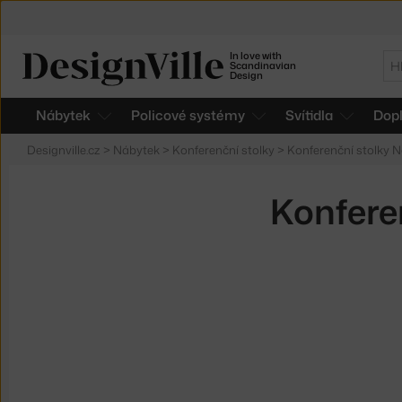
In love with
Hl
Scandinavian
Design
Nábytek
Policové systémy
Svítidla
Dop
Designville.cz
>
Nábytek
>
Konferenční stolky
>
Konferenční stolky 
Konfere