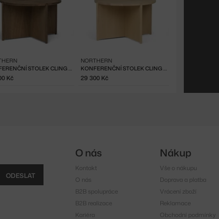
THERN
NORTHERN
KONFERENČNÍ STOLEK CLING 70, SMOKED OAK
KONFERENČNÍ STOLEK CLING 70, LIGHT OAK
00 Kč
29 300 Kč
O nás
Nákup
Kontakt
Vše o nákupu
ODESLAT
O nás
Doprava a platba
B2B spolupráce
Vrácení zboží
B2B realizace
Reklamace
Kariéra
Obchodní podmínky