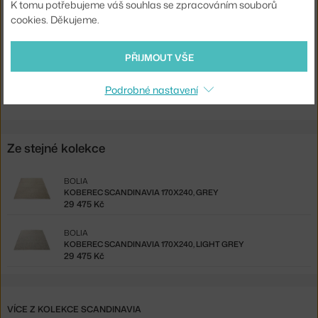
K tomu potřebujeme váš souhlas se zpracováním souborů
EAN
5707437295621
cookies. Děkujeme.
Ste zo Slovenska? Prejdite na
Koberec Scandinavia 170x240,
PŘIJMOUT VŠE
Light Grey
Shopping from the EU? Switch to
Scandinavia Rug 170x240, light
Podrobné nastavení
grey
Ze stejné kolekce
BOLIA
KOBEREC SCANDINAVIA 170X240, GREY
29 475 Kč
BOLIA
KOBEREC SCANDINAVIA 170X240, LIGHT GREY
29 475 Kč
VÍCE Z KOLEKCE SCANDINAVIA