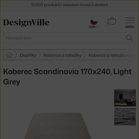
Sleva 5 % pro odběratele
newsletteru
Košík
30 dní na vrácení zboží
0
CZK
MENU
0 Kč
Hledat
HLE
Doplňky
Koberce a rohožky
Koberce a rohožky Bolia
Koberec Scandinavia 170x240, Light
Grey