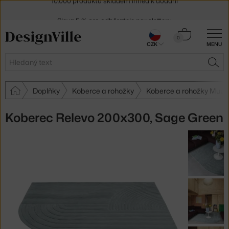
Sleva 5 % pro odběratele
newsletteru
30 dní na vrácení zboží
Košík
0
CZK
MENU
0 Kč
Hledat
HLE
Doplňky
Koberce a rohožky
Koberce a rohožky Muut
Koberec Relevo 200x300, Sage Green