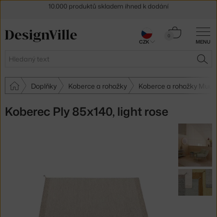
Sleva 5 % pro odběratele
newsletteru
30 dní na vrácení zboží
Košík
0
CZK
MENU
0 Kč
Hledat
HLE
Doplňky
Koberce a rohožky
Koberce a rohožky Muut
Koberec Ply 85x140, light rose