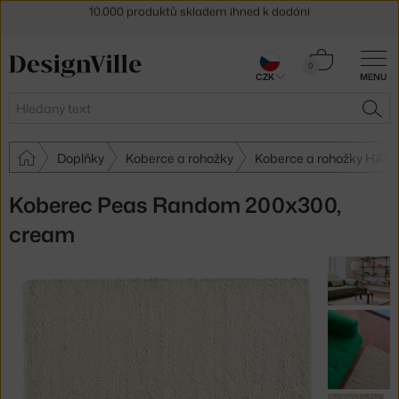
Sleva 5 % pro odběratele
newsletteru
30 dní na vrácení zboží
Košík
0
CZK
MENU
0 Kč
Hledat
HLE
Doplňky
Koberce a rohožky
Koberce a rohožky HAY
Koberec Peas Random 200x300,
cream