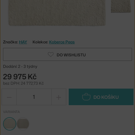
Značka:
HAY
Kolekce:
Koberce Peas
DO WISHLISTU
Dodání: 2 - 3 týdny
29 975 Kč
bez DPH: 24 772,73 Kč
−
+
DO KOŠÍKU
VARIANTA