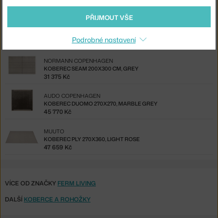
Také by se vám mohlo líbit
PŘIJMOUT VŠE
BOLIA
KOBEREC ZEN SHAPED 140X145, DARK BEIGE
Podrobné nastavení
18 475 Kč
NORMANN COPENHAGEN
KOBEREC SEAM 200X300 CM, GREY
31 375 Kč
AUDO COPENHAGEN
KOBEREC DUOMO 270X270, MARBLE GREY
45 770 Kč
MUUTO
KOBEREC PLY 270X360, LIGHT ROSE
47 659 Kč
VÍCE OD ZNAČKY
FERM LIVING
DALŠÍ
KOBERCE A ROHOŽKY