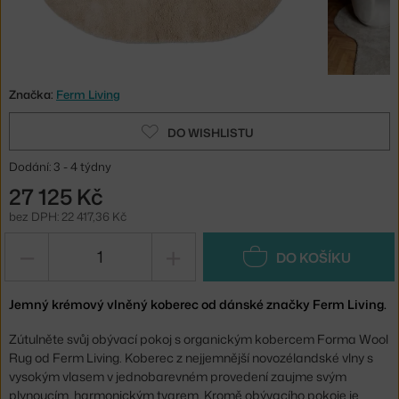
Značka:
Ferm Living
DO WISHLISTU
Dodání: 3 - 4 týdny
27 125 Kč
bez DPH: 22 417,36 Kč
−
+
DO KOŠÍKU
Jemný krémový vlněný koberec od dánské značky Ferm Living.
Zútulněte svůj obývací pokoj s organickým kobercem Forma Wool
Rug od Ferm Living. Koberec z nejjemnější novozélandské vlny s
vysokým vlasem v jednobarevném provedení zaujme svým
plynoucím, harmonickým tvarem. Kromě obývacího pokoje je