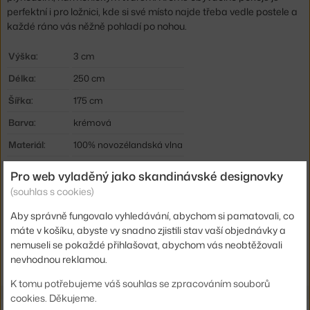
perfektní i pro ložnici, kde si své místo najde třeba vedle postele a
každé ráno vás něžně pohladí po nohou.
Výška:
3 cm
Délka:
250 cm
Šířka:
175 cm
Barva:
krémová
Materiál:
100% novozélandská vlna
Tvar koberce:
atypický
Pro web vyladěný jako skandinávské designovky
Kód produktu
FER-1104266305
(souhlas s cookies)
EAN
5704723292715
Aby správně fungovalo vyhledávání, abychom si pamatovali, co
máte v košíku, abyste vy snadno zjistili stav vaší objednávky a
nemuseli se pokaždé přihlašovat, abychom vás neobtěžovali
Ste zo Slovenska? Prejdite na
Koberec Forma, Off-white
nevhodnou reklamou.
Shopping from the EU? Switch to
Forma Wool Rug, off-white
K tomu potřebujeme váš souhlas se zpracováním souborů
cookies. Děkujeme.