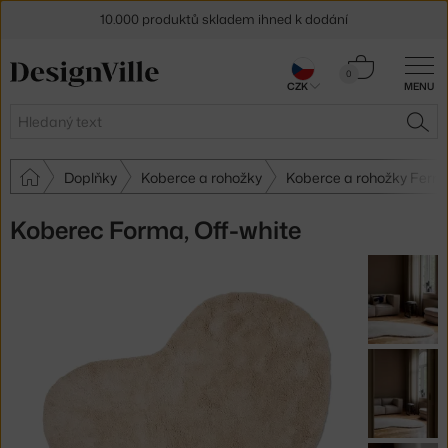
10.000 produktů skladem ihned k dodání
Sleva 5 % pro odběratele
newsletteru
Košík
0
CZK
MENU
0 Kč
30 dní na vrácení zboží
Hledat
HLE
Doplňky
Koberce a rohožky
Koberce a rohožky Ferm 
Koberec Forma, Off-white