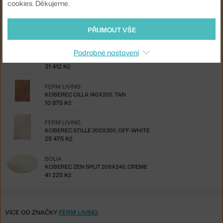
cookies. Děkujeme.
Také by se vám mohlo líbit
PŘIJMOUT VŠE
MUUTO
Podrobné nastavení
KOBEREC PEBBLE 240X170, PALE BLUE
31 412 Kč
FERM LIVING
KOBEREC CILLA 140X200, TAN
10 875 Kč
FERM LIVING
KOBEREC STILLE 200X300, OFF-WHITE
25 475 Kč
BOLIA
KOBEREC ZEN SPLIT 209X240, CREME
41 225 Kč
VÍCE OD ZNAČKY
FERM LIVING