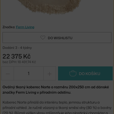
Značka:
Ferm Living
DO WISHLISTU
Dodání: 3 - 4 týdny
22 375 Kč
bez DPH: 18 491,74 Kč
−
+
DO KOŠÍKU
Oválný tkaný koberec Norte o rozměru 200x250 cm od dánské
značky Ferm Living v přírodním odstínu.
Koberec Norte přináší do interiéru teplo, jemnou strukturu a
přírodní vzhled. Je ručně vázaný a tkaný směsí vlny (80 %) a bavlny
(20 %). Různá výška vlasu zdůrazňuje jeho plastický charakter a