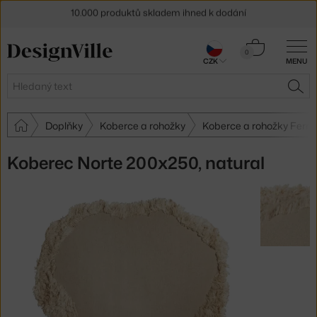
10.000 produktů skladem ihned k dodání
Sleva 5 % pro odběratele
newsletteru
Košík
0
30 dní na vrácení zboží
CZK
MENU
0 Kč
Hledat
HLE
Doplňky
Koberce a rohožky
Koberce a rohožky Ferm 
Koberec Norte 200x250, natural