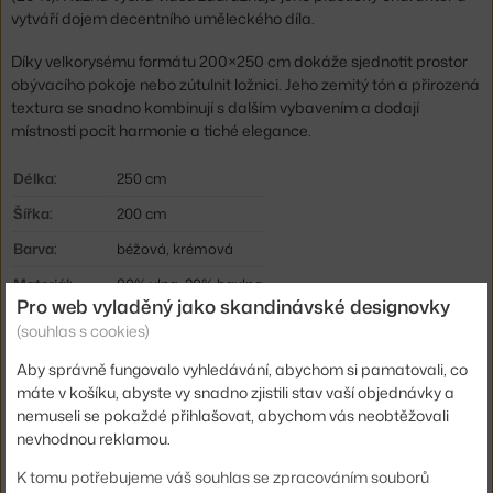
vytváří dojem decentního uměleckého díla.
Díky velkorysému formátu 200×250 cm dokáže sjednotit prostor
obývacího pokoje nebo zútulnit ložnici. Jeho zemitý tón a přirozená
textura se snadno kombinují s dalším vybavením a dodají
místnosti pocit harmonie a tiché elegance.
Délka:
250 cm
Šířka:
200 cm
Barva:
béžová, krémová
Materiál:
80% vlna, 20% bavlna
Pro web vyladěný jako skandinávské designovky
Tvar koberce:
oválný
(souhlas s cookies)
Kód produktu
FER-1104271978
Aby správně fungovalo vyhledávání, abychom si pamatovali, co
EAN
5704723349648
máte v košíku, abyste vy snadno zjistili stav vaší objednávky a
nemuseli se pokaždé přihlašovat, abychom vás neobtěžovali
nevhodnou reklamou.
Ste zo Slovenska? Prejdite na
Koberec Norte 200x250, natural
Shopping from the EU? Switch to
Norte Rug 200x250, natural
K tomu potřebujeme váš souhlas se zpracováním souborů