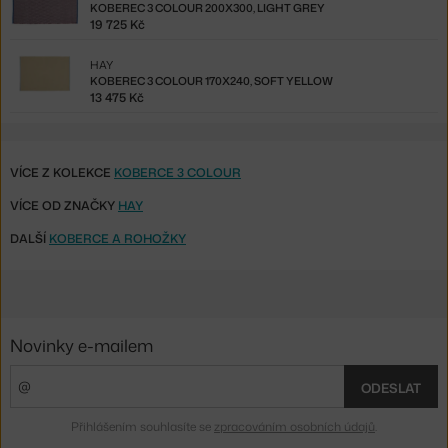
KOBEREC 3 COLOUR 200X300, LIGHT GREY
19 725 Kč
HAY
KOBEREC 3 COLOUR 170X240, SOFT YELLOW
13 475 Kč
VÍCE Z KOLEKCE
KOBERCE 3 COLOUR
VÍCE OD ZNAČKY
HAY
DALŠÍ
KOBERCE A ROHOŽKY
Novinky e-mailem
ODESLAT
Přihlášením souhlasíte se
zpracováním osobních údajů
.