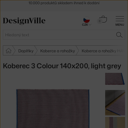
Sleva 5 % pro odběratele
newsletteru
30 dní na vrácení zboží
Košík
0
CZK
MENU
0 Kč
Hledat
HLE
Doplňky
Koberce a rohožky
Koberce a rohožky HAY
Koberec 3 Colour 140x200, light grey