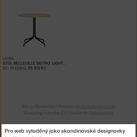
VITRA
STŮL BELLEVILLE BISTRO, LIGHT OAK VENEER
12 - 14 týdnů
,
35 100 Kč
Ste zo Slovenska? Prejdite na
Kaviarenské stoly
Shopping from the EU? Switch to
Bistro tables
Pro web vyladěný jako skandinávské designovky