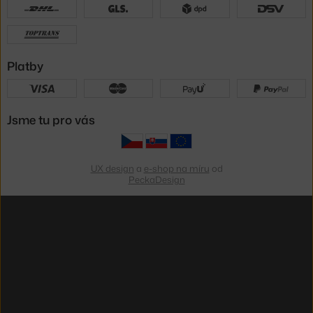
Platby
Jsme tu pro vás
UX design
a
e-shop na míru
od
PeckaDesign