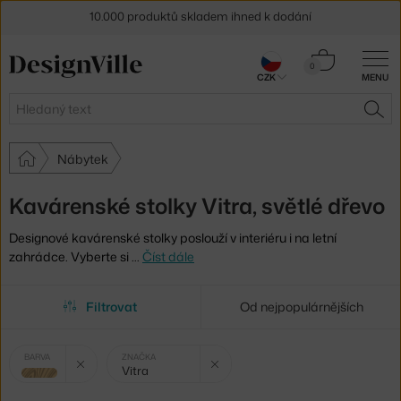
10.000 produktů skladem ihned k dodání
Sleva 5 % pro odběratele
newsletteru
Košík
0
CZK
MENU
0 Kč
30 dní na vrácení zboží
Hledat
HLE
Nábytek
Kavárenské stolky Vitra, světlé dřevo
Designové kavárenské stolky poslouží v interiéru i na letní
zahrádce. Vyberte si
…
Číst dále
Filtrovat
Od nejpopulárnějších
Vybrané
Zrušit filtr
Zrušit filtr
BARVA
ZNAČKA
Vitra
filtry:
světlé dřevo