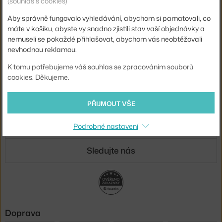
(souhlas s cookies)
Novinky e-mailem
Aby správně fungovalo vyhledávání, abychom si pamatovali, co
máte v košíku, abyste vy snadno zjistili stav vaší objednávky a
ODESLAT
nemuseli se pokaždé přihlašovat, abychom vás neobtěžovali
Přihlášením souhlasíte se
zpracováním osobních údajů
.
nevhodnou reklamou.
K tomu potřebujeme váš souhlas se zpracováním souborů
O nás
cookies. Děkujeme.
Nákup
PŘIJMOUT VŠE
Sortiment
Podrobné nastavení
Sledujte nás
Doprava