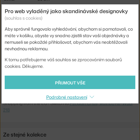
Područky:
s područkami
Pro web vyladěný jako skandinávské designovky
(souhlas s cookies)
Barva:
béžová, ořech
Aby správně fungovalo vyhledávání, abychom si pamatovali, co
Materiál:
ořechová dýha, lakovaná ocel, překližka, textilní
potah
máte v košíku, abyste vy snadno zjistili stav vaší objednávky a
nemuseli se pokaždé přihlašovat, abychom vás neobtěžovali
Sedák:
čalouněný
nevhodnou reklamou.
Podnož:
kov
K tomu potřebujeme váš souhlas se zpracováním souborů
Kód produktu
AUD-71157-004753
cookies. Děkujeme.
EAN
5709262131747
PŘIJMOUT VŠE
Ste zo Slovenska? Prejdite na
Jedálenská stolička Penguin,
walnut/Re-Wool 218
Podrobné nastavení
Shopping from the EU? Switch to
Penguin Chair, walnut/Re-Wool
218
Ze stejné kolekce