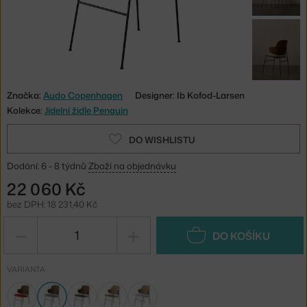
Značka:
Audo Copenhagen
Designer: Ib Kofod-Larsen
Kolekce:
Jídelní židle Penguin
DO WISHLISTU
Dodání: 6 - 8 týdnů
Zboží na objednávku
22 060 Kč
bez DPH: 18 231,40 Kč
−
+
DO KOŠÍKU
VARIANTA