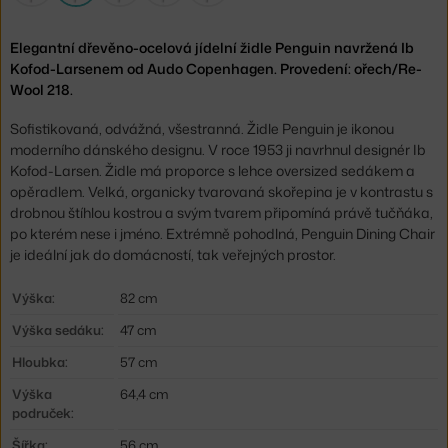
Elegantní dřevěno-ocelová jídelní židle Penguin navržená Ib
Kofod-Larsenem od Audo Copenhagen. Provedení: ořech/Re-
Wool 218.
Sofistikovaná, odvážná, všestranná. Židle Penguin je ikonou
moderního dánského designu. V roce 1953 ji navrhnul designér Ib
Kofod-Larsen. Židle má proporce s lehce oversized sedákem a
opěradlem. Velká, organicky tvarovaná skořepina je v kontrastu s
drobnou štíhlou kostrou a svým tvarem připomíná právě tučňáka,
po kterém nese i jméno. Extrémně pohodlná, Penguin Dining Chair
je ideální jak do domácností, tak veřejných prostor.
Výška:
82 cm
Výška sedáku:
47 cm
Hloubka:
57 cm
Výška
64,4 cm
područek:
Šířka:
56 cm