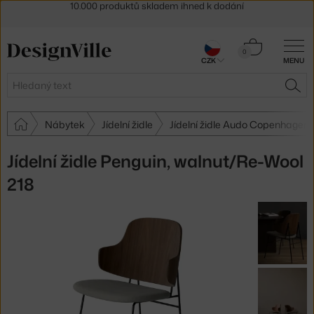
Sleva 5 % pro odběratele
newsletteru
30 dní na vrácení zboží
Košík
0
CZK
MENU
0 Kč
Hledat
HLE
Nábytek
Jídelní židle
Jídelní židle Audo Copenhagen
Jídelní židle Penguin, walnut/Re-Wool
218